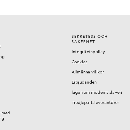
SEKRETESS OCH
SÄKERHET
t
Integritetspolicy
ing
Cookies
Allmänna villkor
Erbjudanden
lagen om modernt slaveri
Tredjepartsleverantörer
r med
ng