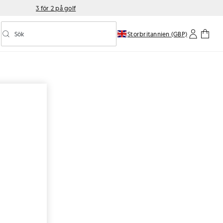
3 för 2 på golf
Sök
Storbritannien (GBP)
Aktivera/inaktivera prediktiv sökning