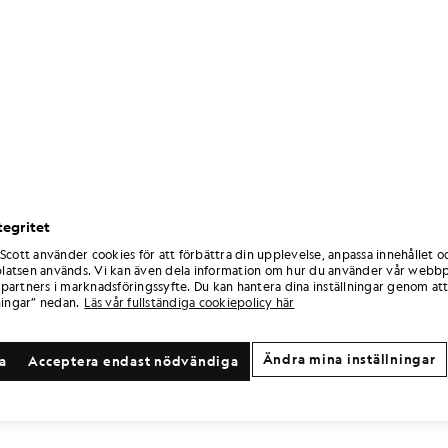
tegritet
 Scott använder cookies för att förbättra din upplevelse, anpassa innehållet o
atsen används. Vi kan även dela information om hur du använder vår webbp
partners i marknadsföringssyfte. Du kan hantera dina inställningar genom att
ningar” nedan.
Läs vår fullständiga cookiepolicy här
Ändra mina inställningar
la
Acceptera endast nödvändiga