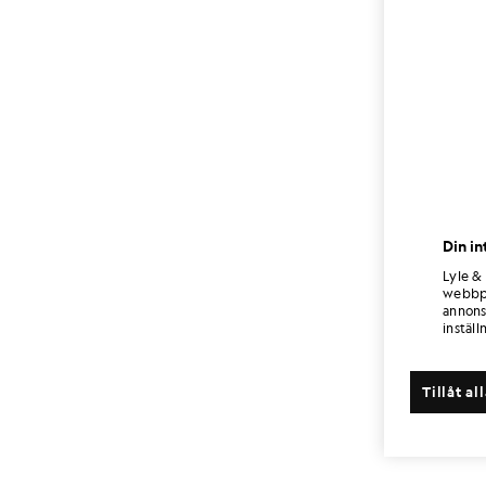
Din in
Lyle &
webbpl
annons
inställ
Tillåt al