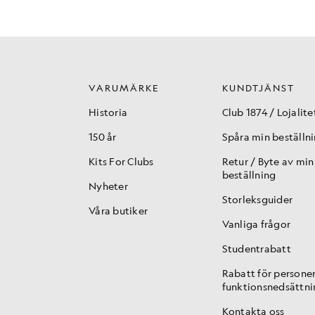
VARUMÄRKE
KUNDTJÄNST
Historia
Club 1874 / Lojalite
150 år
Spåra min beställn
Kits For Clubs
Retur / Byte av min
beställning
Nyheter
Storleksguider
Våra butiker
Vanliga frågor
Studentrabatt
Rabatt för persone
funktionsnedsättni
Kontakta oss