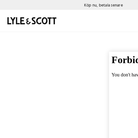
Gå direkt till huvudinnehållet
Information om tillgänglighet
Köp nu, betala senare
Sök