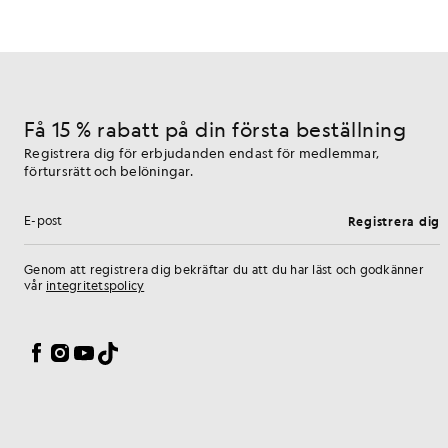
Få 15 % rabatt på din första beställning
Registrera dig för erbjudanden endast för medlemmar,
förtursrätt och belöningar.
Registrera dig
E-postadress
Genom att registrera dig bekräftar du att du har läst och godkänner
vår
integritetspolicy
Inställningar för cookies
Facebook
Instagram
YouTube
TikTok