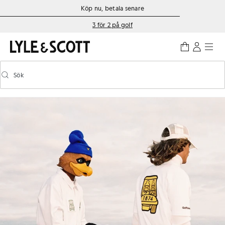
Gå direkt till huvudinnehållet
Information om tillgänglighet
Köp nu, betala senare
3 för 2 på golf
Sök
Sök
Aktivera/inaktivera prediktiv sökning