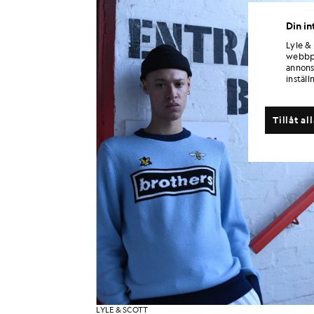
Din in
Lyle &
webbpl
annons
inställ
Tillåt al
LYLE & SCOTT