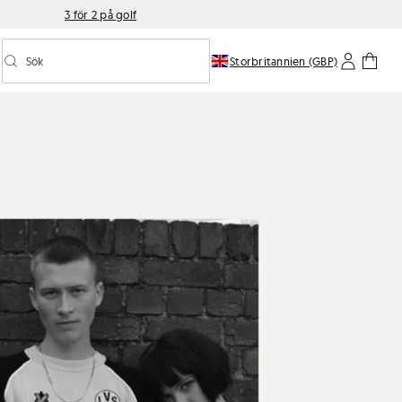
3 för 2 på golf
Sök
Storbritannien (GBP)
Aktivera/inaktivera prediktiv sökning