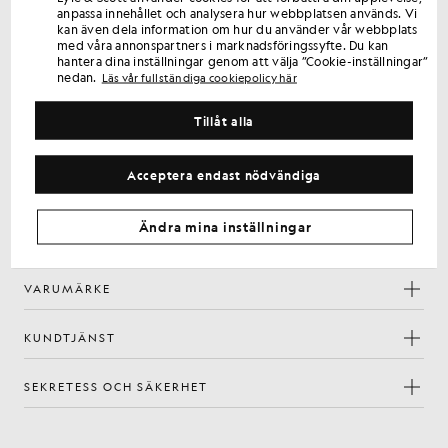
Registrera dig för erbjudanden endast för medlemmar,
anpassa innehållet och analysera hur webbplatsen används. Vi
kan även dela information om hur du använder vår webbplats
förtursrätt och belöningar.
med våra annonspartners i marknadsföringssyfte. Du kan
hantera dina inställningar genom att välja ”Cookie-inställningar”
nedan.
Läs vår fullständiga cookiepolicy här
Registrera dig
E-postadress
Tillåt alla
Genom att registrera dig bekräftar du att du har läst och godkänner vår
integritetspolicy
Acceptera endast nödvändiga
Inställningar för cookies
Facebook
Instagram
YouTube
TikTok
Ändra mina inställningar
VARUMÄRKE
KUNDTJÄNST
SEKRETESS OCH SÄKERHET