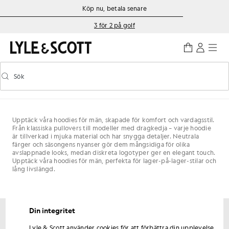
Gå direkt till huvudinnehållet
Information om tillgänglighet
Köp nu, betala senare
3 för 2 på golf
Sök
Sök
Aktivera/inaktivera prediktiv sökning
Upptäck våra hoodies för män, skapade för komfort och vardagsstil.
Från klassiska pullovers till modeller med dragkedja – varje hoodie
är tillverkad i mjuka material och har snygga detaljer. Neutrala
färger och säsongens nyanser gör dem mångsidiga för olika
avslappnade looks, medan diskreta logotyper ger en elegant touch.
Upptäck våra hoodies för män, perfekta för lager-på-lager-stilar och
lång livslängd.
Din integritet
Få 15 % rabatt på din första beställning
Lyle & Scott använder cookies för att förbättra din upplevelse,