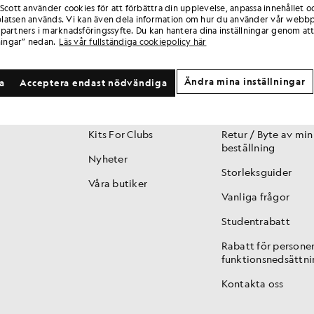
 Scott använder cookies för att förbättra din upplevelse, anpassa innehållet o
atsen används. Vi kan även dela information om hur du använder vår webbp
partners i marknadsföringssyfte. Du kan hantera dina inställningar genom att
ningar” nedan.
Läs vår fullständiga cookiepolicy här
VARUMÄRKE
KUNDTJÄNST
Ändra mina inställningar
la
Acceptera endast nödvändiga
Historia
Club 1874 / Lojalite
150 år
Spåra min beställn
Kits For Clubs
Retur / Byte av min
beställning
Nyheter
Storleksguider
Våra butiker
Vanliga frågor
Studentrabatt
Rabatt för persone
funktionsnedsättni
Kontakta oss