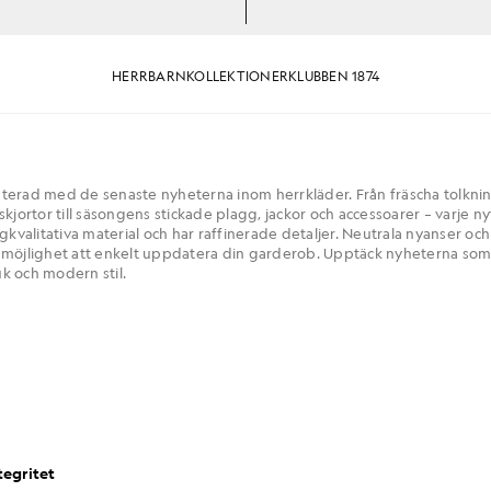
HERR
BARN
KOLLEKTIONER
KLUBBEN 1874
terad med de senaste nyheterna inom herrkläder. Från fräscha tolkni
skjortor till säsongens stickade plagg, jackor och accessoarer – varje ny
ögkvalitativa material och har raffinerade detaljer. Neutrala nyanser oc
 möjlighet att enkelt uppdatera din garderob. Upptäck nyheterna so
k och modern stil.
tegritet