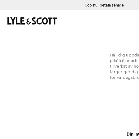
Gå direkt till huvudinnehållet
Information om tillgänglighet
Köp nu, betala senare
Sök
Håll dig uppda
pikétröjor och 
tillverkat av h
färger ger dig
för vardagsbru
Din in