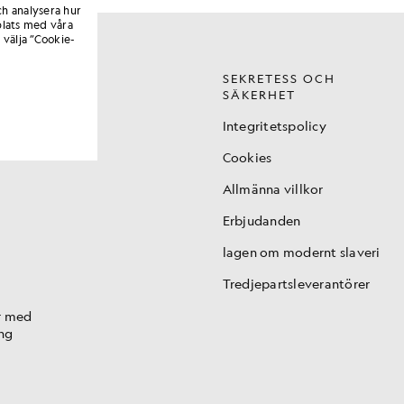
ch analysera hur
lats med våra
 välja ”Cookie-
SEKRETESS OCH
SÄKERHET
t
Integritetspolicy
ing
Cookies
Allmänna villkor
Erbjudanden
lagen om modernt slaveri
Tredjepartsleverantörer
r med
ng