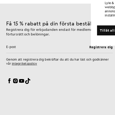
Lyle &
webbpl
annons
inställ
Få 15 % rabatt på din första beställning
Registrera dig för erbjudanden endast för medlemmar,
Tillåt al
förtursrätt och belöningar.
Registrera dig
E-postadress
Genom att registrera dig bekräftar du att du har läst och godkänner
vår
integritetspolicy
Inställningar för cookies
Facebook
Instagram
YouTube
TikTok