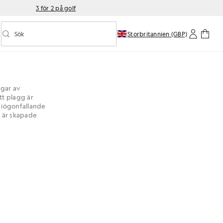
3 för 2 på golf
Sök
Storbritannien (GBP)
Aktivera/inaktivera prediktiv sökning
ngar av
tt plagg är
h iögonfallande
m är skapade