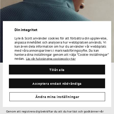
Din integritet
Lyle & Scott använder cookies för att förbättra din upplevelse,
anpassa innehållet och analysera hur webbplatsen används. Vi
kan även dela information om hur du använder vår webbplats
med våra annonspartners i marknadsföringssyfte. Du kan
hantera dina inställningar genom att välja ”Cookie-inställningar”
nedan.
Läs vår fullständiga cookiepolicy här
Tillåt alla
Få 15 % rabatt på din första beställning
Registrera dig för erbjudanden endast för medlemmar,
Acceptera endast nödvändiga
förtursrätt och belöningar.
Ändra mina inställningar
Registrera dig
E-postadress
Genom att registrera dig bekräftar du att du har läst och godkänner vår