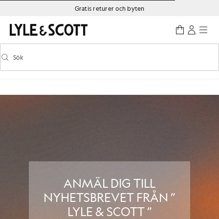
Gå direkt till huvudinnehållet
Information om tillgänglighet
Gratis returer och byten
Sök
Sök
Aktivera/inaktivera prediktiv sökning
ANMÄL DIG TILL
NYHETSBREVET FRÅN ”
LYLE & SCOTT ”