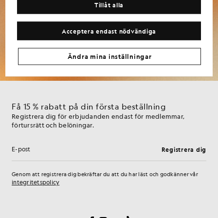
Tillåt alla
marknadsföringsmeddelanden från Lyle & Scott, inklusive information om nya
kollektioner, exklusiva erbjudanden, kampanjer och nyheter om varumärket. Du kan
när som helst avsluta prenumerationen genom att klicka på länken i e-
Acceptera endast nödvändiga
postmeddelandena eller kontakta vår kundtjänst. För mer information om hur vi
använder och skyddar dina uppgifter, se vår integritetspolicy.
Ändra mina inställningar
Få 15 % rabatt på din första beställning
Registrera dig för erbjudanden endast för medlemmar,
förtursrätt och belöningar.
Registrera dig
E-postadress
Genom att registrera dig bekräftar du att du har läst och godkänner vår
integritetspolicy
Inställningar för cookies