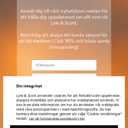
Anmäl dig till vårt nyhetsbrev nedan för
att hålla dig uppdaterad om allt som rör
Lyle & Scott.
Kom ihåg att skapa ett konto senare för
att bli medlem i Club 1874 och börja samla
bonuspoäng!
FÖRNAMN
e-post
Din integritet
TELEFONNUMMER
Lyle & Scott använder cookies för att förbättra din upplevelse,
anpassa innehållet och analysera hur webbplatsen används. Vi
kan även dela information om hur du använder vår webbplats
LOGGA IN
med våra annonspartners i marknadsföringssyfte. Du kan
hantera dina inställningar genom att välja ”Cookie-inställningar”
nedan.
Läs vår fullständiga cookiepolicy här
Genom att ange dina uppgifter och registrera dig samtycker du till att ta emot