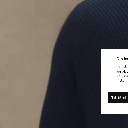
Din in
Lyle &
webbpl
annons
inställ
Tillåt al