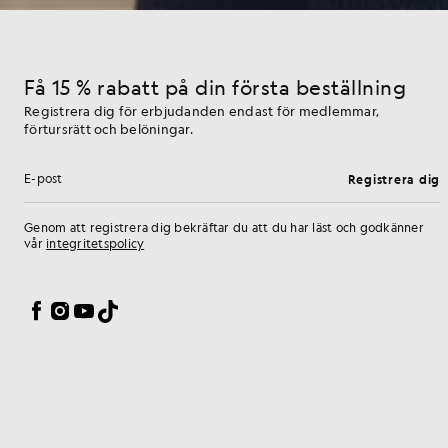
Få 15 % rabatt på din första beställning
Registrera dig för erbjudanden endast för medlemmar,
förtursrätt och belöningar.
Registrera dig
E-postadress
Genom att registrera dig bekräftar du att du har läst och godkänner
vår
integritetspolicy
Inställningar för cookies
Facebook
Instagram
YouTube
TikTok