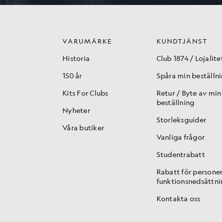
VARUMÄRKE
KUNDTJÄNST
Historia
Club 1874 / Lojalite
150 år
Spåra min beställn
Kits For Clubs
Retur / Byte av min
beställning
Nyheter
Storleksguider
Våra butiker
Vanliga frågor
Studentrabatt
Rabatt för persone
funktionsnedsättni
Kontakta oss