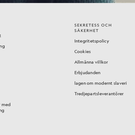
SEKRETESS OCH
SÄKERHET
t
Integritetspolicy
ing
Cookies
Allmänna villkor
Erbjudanden
lagen om modernt slaveri
Tredjepartsleverantörer
r med
ng