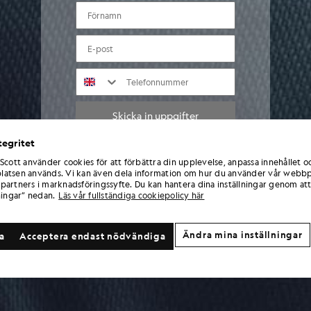
FÖRNAMN
e-post
TELEFONNUMMER
Skicka in uppgifter
tegritet
Genom att ange dina uppgifter och registrera dig samtycker du till att ta emot
 Scott använder cookies för att förbättra din upplevelse, anpassa innehållet o
marknadsföringsmeddelanden från Lyle & Scott, inklusive information om nya
atsen används. Vi kan även dela information om hur du använder vår webbp
kollektioner, exklusiva erbjudanden, kampanjer och nyheter om varumärket. Du kan
partners i marknadsföringssyfte. Du kan hantera dina inställningar genom att
när som helst avsluta prenumerationen genom att klicka på länken i e-
ningar” nedan.
Läs vår fullständiga cookiepolicy här
postmeddelandena eller kontakta vår kundtjänst. För mer information om hur vi
använder och skyddar dina uppgifter, se vår integritetspolicy.
Ändra mina inställningar
la
Acceptera endast nödvändiga