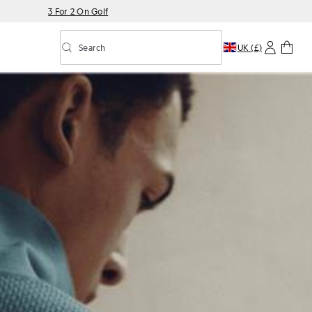
3 For 2 On Golf
Search
UK (£)
Toggle predictive search