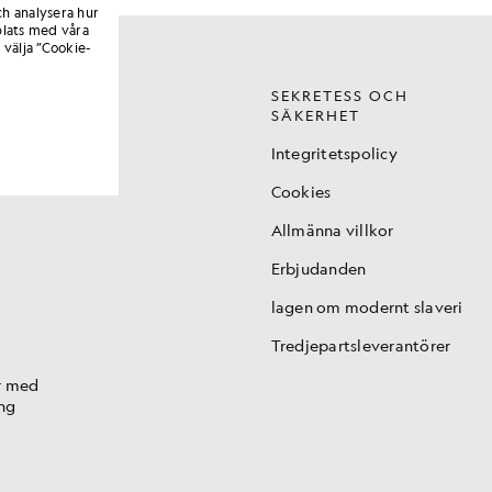
ch analysera hur
lats med våra
 välja ”Cookie-
SEKRETESS OCH
SÄKERHET
t
Integritetspolicy
ing
Cookies
Allmänna villkor
Erbjudanden
lagen om modernt slaveri
Tredjepartsleverantörer
r med
ng