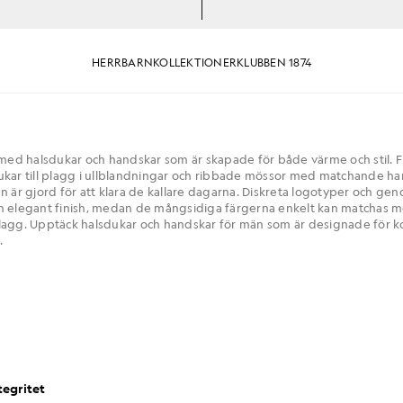
HERR
BARN
KOLLEKTIONER
KLUBBEN 1874
r med halsdukar och handskar som är skapade för både värme och stil. 
ukar till plagg i ullblandningar och ribbade mössor med matchande h
en är gjord för att klara de kallare dagarna. Diskreta logotyper och ge
en elegant finish, medan de mångsidiga färgerna enkelt kan matchas 
lagg. Upptäck halsdukar och handskar för män som är designade för k
.
tegritet