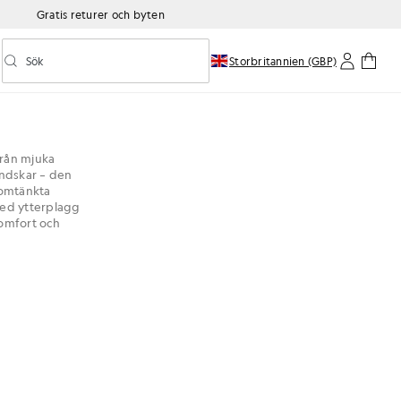
Gratis returer och byten
Sök
Storbritannien (GBP)
Aktivera/inaktivera prediktiv sökning
Från mjuka
andskar – den
nomtänkta
med ytterplagg
omfort och