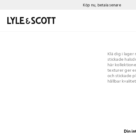
Gå direkt till huvudinnehållet
Information om tillgänglighet
Köp nu, betala senare
Sök
Klä dig i lage
stickade halsd
här kollektion
texturer ger 
och stickade p
hållbar kvalitet
Din in