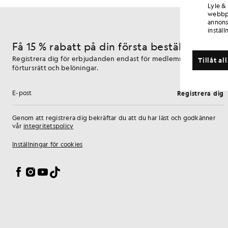
Lyle &
webbpl
annons
inställ
Få 15 % rabatt på din första beställning
Registrera dig för erbjudanden endast för medlemmar,
Tillåt al
förtursrätt och belöningar.
Registrera dig
E-postadress
Genom att registrera dig bekräftar du att du har läst och godkänner
vår
integritetspolicy
Inställningar för cookies
Facebook
Instagram
YouTube
TikTok