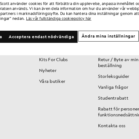
 Scott använder cookies för att förbättra din upplevelse, anpassa innehållet o
atsen används. Vi kan även dela information om hur du använder vår webbp
partners i marknadsföringssyfte. Du kan hantera dina inställningar genom att
ningar” nedan.
Läs vår fullständiga cookiepolicy här
VARUMÄRKE
KUNDTJÄNST
Ändra mina inställningar
la
Acceptera endast nödvändiga
Historia
Club 1874 / Lojalite
150 år
Spåra min beställn
Kits For Clubs
Retur / Byte av min
beställning
Nyheter
Storleksguider
Våra butiker
Vanliga frågor
Studentrabatt
Rabatt för persone
funktionsnedsättni
Kontakta oss