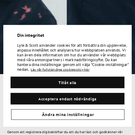
Din integritet
Lyle & Scott använder cookies för att förbättra din upplevelse,
anpassa innehållet och analysera hur webbplatsen används. Vi
kan även dela information om hur du använder vår webbplats
med våra annonspartners i marknadsföringssyfte. Du kan
hantera dina inställningar genom att välja ”Cookie-inställningar”
nedan.
Läs vår fullständiga cookiepolicy här
Tillåt alla
Få 15 % rabatt på din första beställning
Registrera dig för erbjudanden endast för medlemmar,
Acceptera endast nödvändiga
förtursrätt och belöningar.
Ändra mina inställningar
Registrera dig
E-postadress
Genom att registrera dig bekräftar du att du har läst och godkänner vår