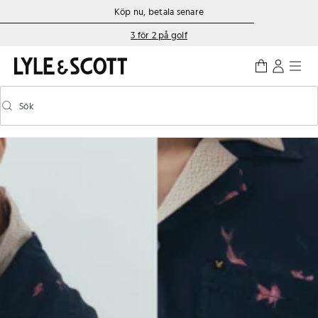
Gå direkt till huvudinnehållet
Information om tillgänglighet
Köp nu, betala senare
3 för 2 på golf
Sök
Sök
Aktivera/inaktivera prediktiv sökning