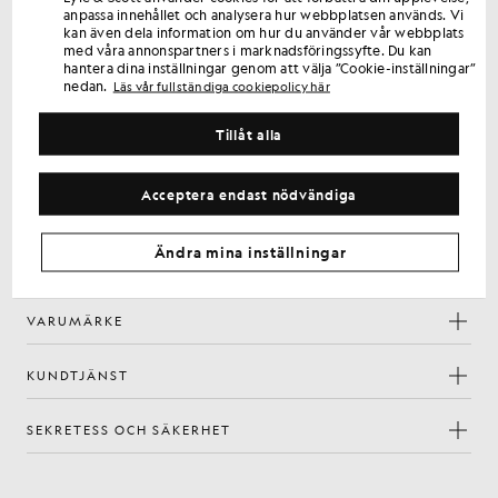
Registrera dig för erbjudanden endast för medlemmar,
anpassa innehållet och analysera hur webbplatsen används. Vi
kan även dela information om hur du använder vår webbplats
förtursrätt och belöningar.
med våra annonspartners i marknadsföringssyfte. Du kan
hantera dina inställningar genom att välja ”Cookie-inställningar”
nedan.
Läs vår fullständiga cookiepolicy här
Registrera dig
E-postadress
Tillåt alla
Genom att registrera dig bekräftar du att du har läst och godkänner vår
integritetspolicy
Acceptera endast nödvändiga
Inställningar för cookies
Facebook
Instagram
YouTube
TikTok
Ändra mina inställningar
VARUMÄRKE
KUNDTJÄNST
SEKRETESS OCH SÄKERHET