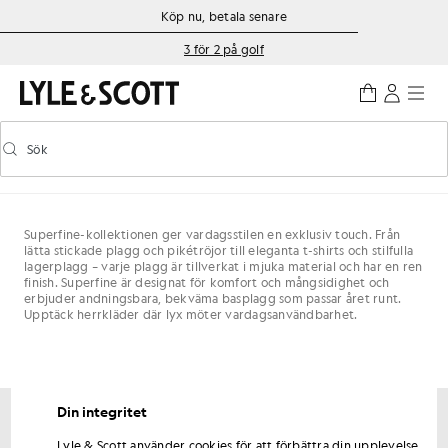
Gå direkt till huvudinnehållet
Information om tillgänglighet
Köp nu, betala senare
3 för 2 på golf
Sök
Sök
Aktivera/inaktivera prediktiv sökning
Superfine-kollektionen ger vardagsstilen en exklusiv touch. Från
lätta stickade plagg och pikétröjor till eleganta t-shirts och stilfulla
lagerplagg – varje plagg är tillverkat i mjuka material och har en ren
finish. Superfine är designat för komfort och mångsidighet och
erbjuder andningsbara, bekväma basplagg som passar året runt.
Upptäck herrkläder där lyx möter vardagsanvändbarhet.
Din integritet
Få 15 % rabatt på din första beställning
Lyle & Scott använder cookies för att förbättra din upplevelse,