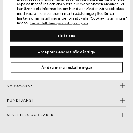
Registrera dig för erbjudanden endast för medlemmar,
anpassa innehållet och analysera hur webbplatsen används. Vi
kan även dela information om hur du använder vår webbplats
förtursrätt och belöningar.
med våra annonspartners i marknadsföringssyfte. Du kan
hantera dina inställningar genom att välja ”Cookie-inställningar”
nedan.
Läs vår fullständiga cookiepolicy här
Registrera dig
E-postadress
Tillåt alla
Genom att registrera dig bekräftar du att du har läst och godkänner vår
integritetspolicy
Acceptera endast nödvändiga
Inställningar för cookies
Facebook
Instagram
YouTube
TikTok
Ändra mina inställningar
VARUMÄRKE
KUNDTJÄNST
SEKRETESS OCH SÄKERHET