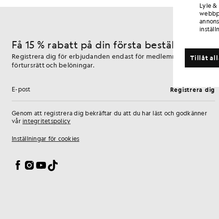
Lyle &
webbpl
annons
inställ
Få 15 % rabatt på din första beställning
Registrera dig för erbjudanden endast för medlemmar,
Tillåt al
förtursrätt och belöningar.
Registrera dig
E-postadress
Genom att registrera dig bekräftar du att du har läst och godkänner
vår
integritetspolicy
Inställningar för cookies
Facebook
Instagram
YouTube
TikTok