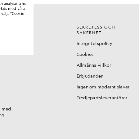
ch analysera hur
lats med våra
 välja ”Cookie-
SEKRETESS OCH
SÄKERHET
t
Integritetspolicy
ing
Cookies
Allmänna villkor
Erbjudanden
lagen om modernt slaveri
Tredjepartsleverantörer
r med
ng