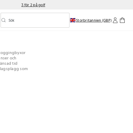
3 för 2 på golf
Sök
Storbritannien (GBP)
Aktivera/inaktivera prediktiv sökning
h joggingbyxor
anser och
änsad tid
ardagsplagg som