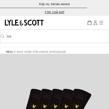
Gå direkt till huvudinnehållet
Information om tillgänglighet
Köp nu, betala senare
3 för 2 på golf
Sök
Sök
Aktivera/inaktivera prediktiv sökning
HEM
/
5-PACK CORE-STRUMPOR, ENFÄRGADE