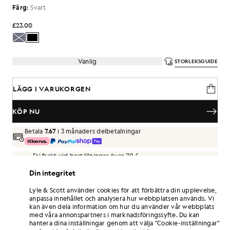
Färg:
Svart
£23.00
Vanlig
STORLEKSGUIDE
LÄGG I VARUKORGEN
KÖP NU
Betala
7.67
i 3 månaders delbetalningar
Fri frakt vid beställningar över 70 £
Hemleverans och avhämtningsställen. Gratis returer och
Din integritet
byten.
Lyle & Scott använder cookies för att förbättra din upplevelse,
Tjäna dubbelt så många poäng! Få
138
-
anpassa innehållet och analysera hur webbplatsen används. Vi
poäng vid detta köp.
REGISTRERA DIG
kan även dela information om hur du använder vår webbplats
6 points = 1,00 GBP
med våra annonspartners i marknadsföringssyfte. Du kan
PRODUKTINFORMATION
hantera dina inställningar genom att välja ”Cookie-inställningar”