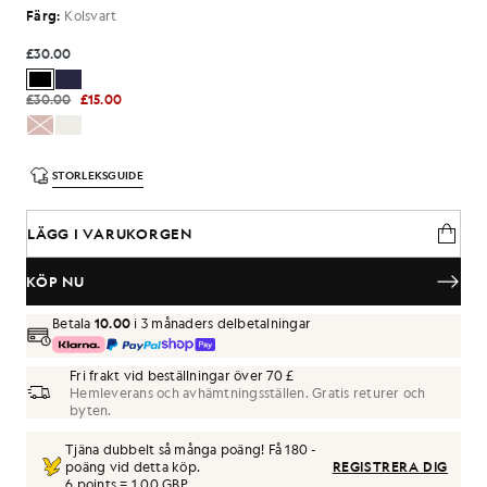
Färg:
Kolsvart
£30.00
£30.00
£15.00
STORLEKSGUIDE
LÄGG I VARUKORGEN
KÖP NU
Betala
10.00
i 3 månaders delbetalningar
Fri frakt vid beställningar över 70 £
Hemleverans och avhämtningsställen. Gratis returer och
byten.
Tjäna dubbelt så många poäng! Få
180
-
poäng vid detta köp.
REGISTRERA DIG
6 points = 1,00 GBP