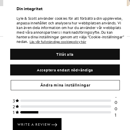
Din integritet
Baseballkeps
Broderad keps i canvas och rep
£22.00
CURATED BY WAVEY GARMS
Lyle & Scott använder cookies för att förbättra din upplevelse,
£45.00
anpassa innehållet och analysera hur webbplatsen används. Vi
kan även dela information om hur du använder vår webbplats
med våra annonspartners i marknadsföringssyfte. Du kan
hantera dina inställningar genom att välja ”Cookie-inställningar”
nedan.
Läs vår fullständiga cookiepolicy här
Tillåt alla
Acceptera endast nödvändiga
Ändra mina inställningar