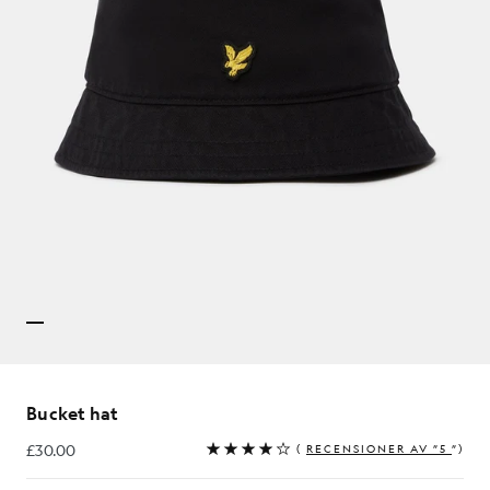
Bucket hat
£30.00
(
RECENSIONER AV ”5
”)
£30.00