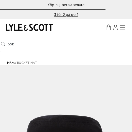
Gå direkt till huvudinnehållet
Information om tillgänglighet
Köp nu, betala senare
3 för 2 på golf
Sök
Sök
Aktivera/inaktivera prediktiv sökning
HEM
/
BUCKET HAT