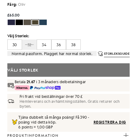
Färg:
Oliv
£65.00
Välj Storlek:
30
32
34
36
38
Normal passform. Plagget har normal storlek.
STORLEKSGUIDE
VÄLJ STORLEK
Betala
21.67
i 3 månaders delbetalningar
Fri frakt vid beställningar över 70 £
Hemleverans och avhämtningsställen. Gratis returer och
byten.
Tjäna dubbelt så många poäng! Få
390
-
poäng vid detta köp.
REGISTRERA DIG
6 points = 1,00 GBP
PRODUKTINFORMATION