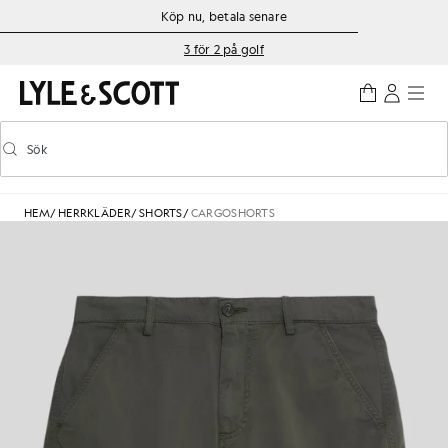
Gå direkt till huvudinnehållet
Information om tillgänglighet
Köp nu, betala senare
3 för 2 på golf
Sök
Sök
Aktivera/inaktivera prediktiv sökning
HEM
/
HERRKLÄDER
/
SHORTS
/
CARGOSHORTS