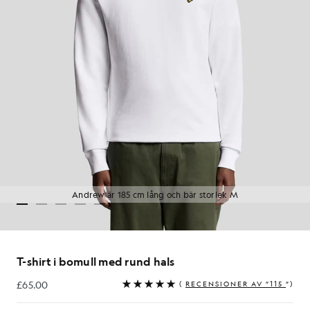
Andrew är 185 cm lång och bär storlek M
T-shirt i bomull med rund hals
£65.00
(
RECENSIONER AV ”115
”)
£65.00