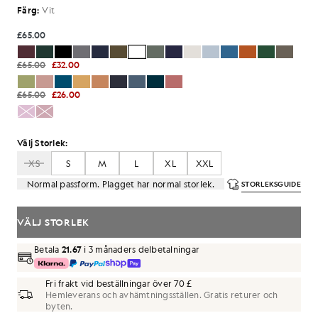
Färg:
Vit
£65.00
£65.00
£32.00
£65.00
£26.00
Välj Storlek:
XS
S
M
L
XL
XXL
Normal passform. Plagget har normal storlek.
STORLEKSGUIDE
VÄLJ STORLEK
Betala
21.67
i 3 månaders delbetalningar
Fri frakt vid beställningar över 70 £
Hemleverans och avhämtningsställen. Gratis returer och
byten.