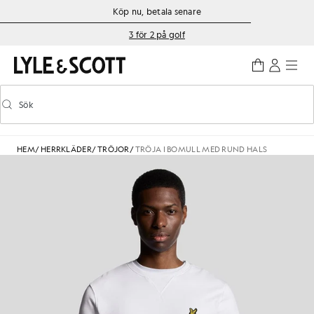
Gå direkt till huvudinnehållet
Information om tillgänglighet
Köp nu, betala senare
3 för 2 på golf
Sök
Sök
Aktivera/inaktivera prediktiv sökning
HEM
/
HERRKLÄDER
/
TRÖJOR
/
TRÖJA I BOMULL MED RUND HALS