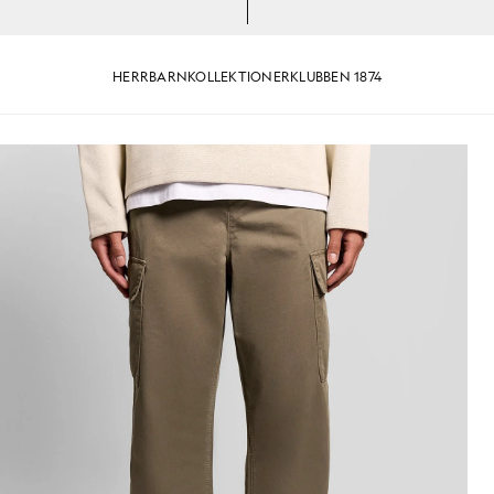
HERR
BARN
KOLLEKTIONER
KLUBBEN 1874
ikt benslut i färgen Khaki Ash
Man bär cargo-byxor med uppvi