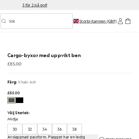
3 för 2 på golf
Sök
Storbritannien (GBP)
Aktivera/inaktivera prediktiv sökning
kt benslut i färgen Khaki Ash
Cargo-byxor med uppvikt ben
£85.00
£85.00
Färg:
Khaki Ash
£85.00
Välj Storlek:
Midja
30
32
34
36
38
Avslappnad passform. Plagget har en ledig