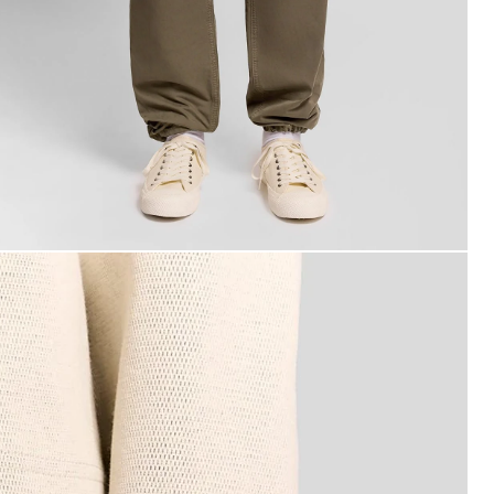
an bär cargo-byxor med uppvikt benslut i färgen Khaki As