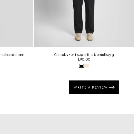
smalnande ben
Chinobyxor i superfint bomullstyg
£90.00