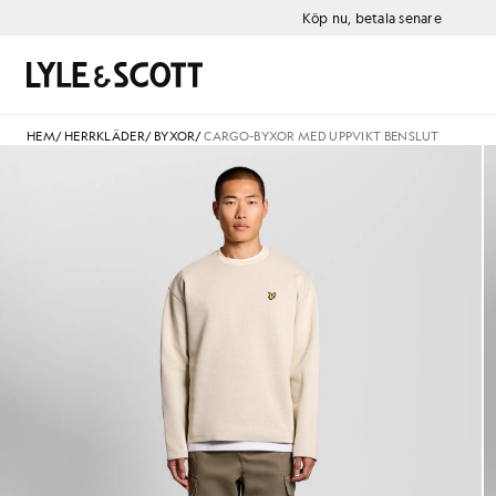
Gå direkt till huvudinnehållet
Information om tillgänglighet
Köp nu, betala senare
Sök
HEM
/
HERRKLÄDER
/
BYXOR
/
CARGO-BYXOR MED UPPVIKT BENSLUT
Man bär cargo-byxor med uppv