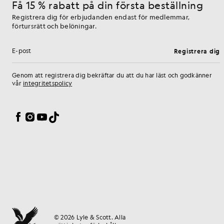
Få 15 % rabatt på din första beställning
Registrera dig för erbjudanden endast för medlemmar,
förtursrätt och belöningar.
Registrera dig
E-postadress
Genom att registrera dig bekräftar du att du har läst och godkänner
vår
integritetspolicy
Inställningar för cookies
Facebook
Instagram
YouTube
TikTok
© 2026 Lyle & Scott. Alla