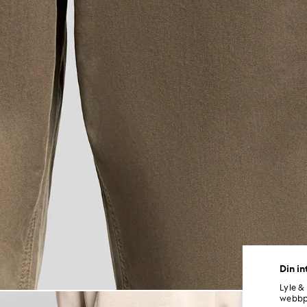
Din in
Lyle &
Man bär cargo-byxor med uppv
webbpl