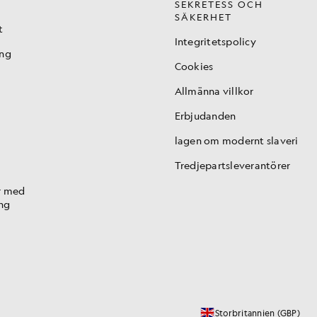
SEKRETESS OCH
SÄKERHET
t
Integritetspolicy
ing
Cookies
Allmänna villkor
Erbjudanden
lagen om modernt slaveri
Tredjepartsleverantörer
r med
ng
Storbritannien (GBP)