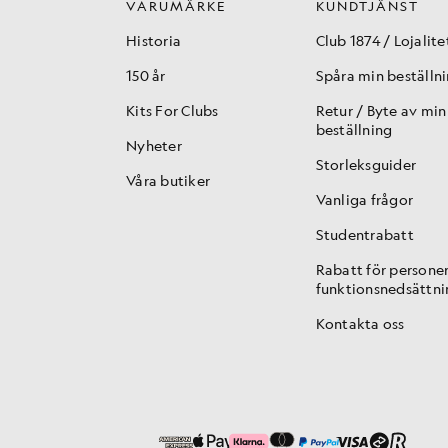
VARUMÄRKE
KUNDTJÄNST
Historia
Club 1874 / Lojalite
150 år
Spåra min beställn
Kits For Clubs
Retur / Byte av min
beställning
Nyheter
Storleksguider
Våra butiker
Vanliga frågor
Studentrabatt
Rabatt för persone
funktionsnedsättni
Kontakta oss