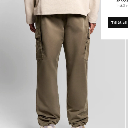
annons
inställ
Tillåt al