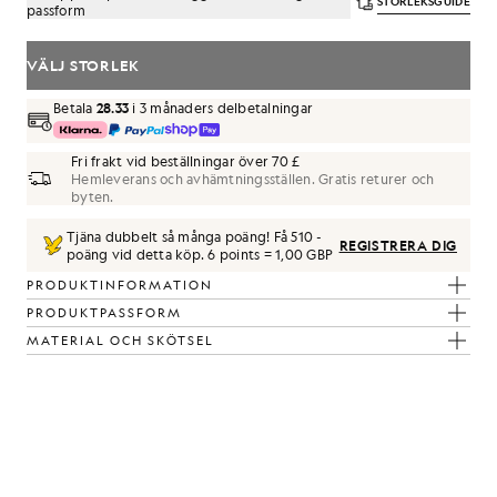
STORLEKSGUIDE
passform
VÄLJ STORLEK
Betala
28.33
i 3 månaders delbetalningar
Fri frakt vid beställningar över 70 £
Hemleverans och avhämtningsställen. Gratis returer och
byten.
Tjäna dubbelt så många poäng! Få
510
-
REGISTRERA DIG
poäng vid detta köp.
6 points = 1,00 GBP
h
PRODUKTINFORMATION
PRODUKTPASSFORM
MATERIAL OCH SKÖTSEL