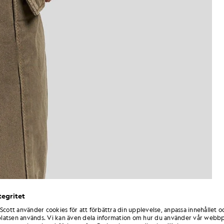
tegritet
 Scott använder cookies för att förbättra din upplevelse, anpassa innehållet o
Man bär cargo-byxor med uppvi
ikt benslut i färgen Khaki Ash
atsen används. Vi kan även dela information om hur du använder vår webbp