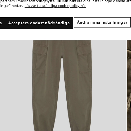
partners i marknadsföringssyfte. Du kan hantera dina inställningar genom att
ningar” nedan.
Läs vår fullständiga cookiepolicy här
Ändra mina inställningar
la
Acceptera endast nödvändiga