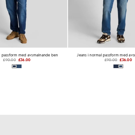
al passform med avsmalnande ben
Jeans i normal passform med av
£90.00
£36.00
£90.00
£36.00