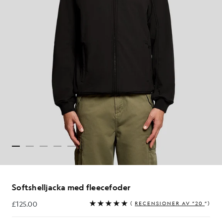
Softshelljacka med fleecefoder
£125.00
(
RECENSIONER AV ”20
”)
£125.00