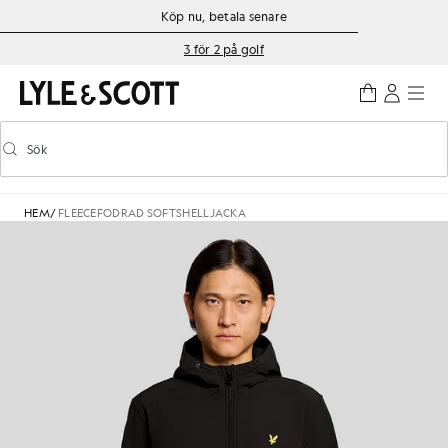
Gå direkt till huvudinnehållet
Information om tillgänglighet
Köp nu, betala senare
3 för 2 på golf
Sök
Sök
Aktivera/inaktivera prediktiv sökning
HEM
/
FLEECEFODRAD SOFTSHELLJACKA