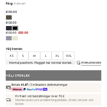
Färg:
Kolsvart
£130.00
£125.00
£125.00
£50.00
Välj Storlek:
XS
S
M
L
XL
XXL
Normal passform. Plagget har normal storlek.
STORLEKSGUIDE
VÄLJ STORLEK
Betala
41.67
i 3 månaders delbetalningar
Fri frakt vid beställningar över 70 £
Hemleverans och avhämtningsställen. Gratis returer och
byten.