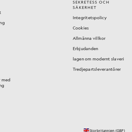
SEKRETESS OCH
SÄKERHET
t
Integritetspolicy
ing
Cookies
Allmänna villkor
Erbjudanden
lagen om modernt slaveri
Tredjepartsleverantörer
r med
ng
Storbritannien (GBP)