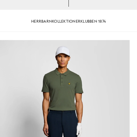
HERR
BARN
KOLLEKTIONER
KLUBBEN 1874
usgrönt
Man i teknisk polotröja i kaktu