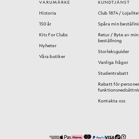
VARUMÄRKE
KUNDTJÄNST
Historia
Club 1874 / Lojalite
150 år
Spåra min beställn
Kits For Clubs
Retur / Byte av min
beställning
Nyheter
Storleksguider
Våra butiker
Vanliga frågor
Studentrabatt
Rabatt för persone
funktionsnedsättni
Kontakta oss