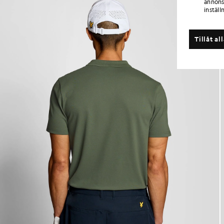
annons
inställ
Tillåt al