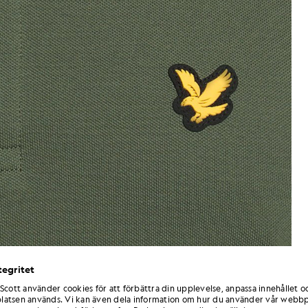
tegritet
 Scott använder cookies för att förbättra din upplevelse, anpassa innehållet o
Man i teknisk polotröja i kakt
usgrönt
atsen används. Vi kan även dela information om hur du använder vår webbp