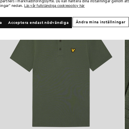
partners i marknadsföringssyfte. Du kan hantera dina inställningar genom att
ningar” nedan.
Läs vår fullständiga cookiepolicy här
Ändra mina inställningar
la
Acceptera endast nödvändiga