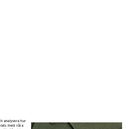
ch analysera hur
Man i teknisk polotröja i kaktu
usgrönt
lats med våra