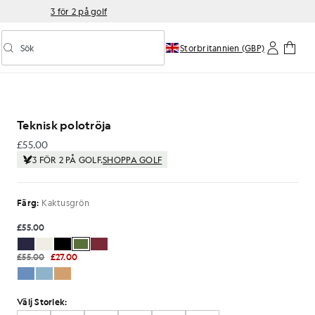
3 för 2 på golf
Sök
Storbritannien (GBP)
Aktivera/inaktivera prediktiv sökning
sgrönt
Teknisk polotröja
£55.00
£55.00
3 FÖR 2 PÅ GOLF.
SHOPPA GOLF
Färg:
Kaktusgrön
£55.00
£55.00
£27.00
Välj Storlek: