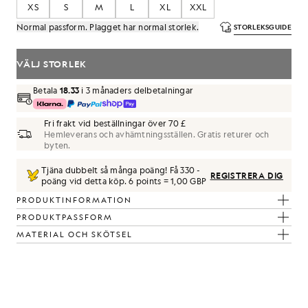
XS
S
M
L
XL
XXL
Normal passform. Plagget har normal storlek.
STORLEKSGUIDE
VÄLJ STORLEK
Betala
18.33
i 3 månaders delbetalningar
Fri frakt vid beställningar över 70 £
Hemleverans och avhämtningsställen. Gratis returer och
byten.
Tjäna dubbelt så många poäng! Få
330
-
REGISTRERA DIG
poäng vid detta köp.
6 points = 1,00 GBP
PRODUKTINFORMATION
PRODUKTPASSFORM
MATERIAL OCH SKÖTSEL