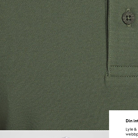
Din in
Lyle &
Man i teknisk polotröja i kakt
webbpl