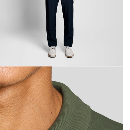
an i teknisk polotröja i kaktusgrönt