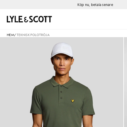
Gå direkt till huvudinnehållet
Information om tillgänglighet
Köp nu, betala senare
Sök
HEM
/
TEKNISK POLOTRÖJA
Man i teknisk polotröja i kakt