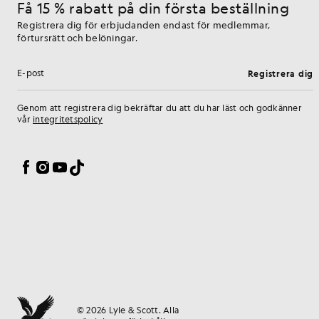
Få 15 % rabatt på din första beställning
Registrera dig för erbjudanden endast för medlemmar,
förtursrätt och belöningar.
Registrera dig
E-postadress
Genom att registrera dig bekräftar du att du har läst och godkänner
vår
integritetspolicy
Inställningar för cookies
Facebook
Instagram
YouTube
TikTok
© 2026 Lyle & Scott. Alla