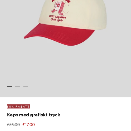
50% RABATT
Keps med grafiskt tryck
£35.00
£17.00
£17.00