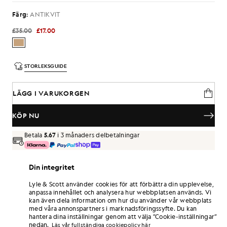
Färg:
ANTIKVIT
£35.00
£17.00
STORLEKSGUIDE
LÄGG I VARUKORGEN
KÖP NU
Betala
5.67
i 3 månaders delbetalningar
Fri frakt vid beställningar över 70 £
Din integritet
Hemleverans och avhämtningsställen. Gratis returer och
byten.
Lyle & Scott använder cookies för att förbättra din upplevelse,
anpassa innehållet och analysera hur webbplatsen används. Vi
Tjäna dubbelt så många poäng! Få
102
-
kan även dela information om hur du använder vår webbplats
poäng vid detta köp.
REGISTRERA DIG
med våra annonspartners i marknadsföringssyfte. Du kan
6 points = 1,00 GBP
hantera dina inställningar genom att välja ”Cookie-inställningar”
PRODUKTINFORMATION
nedan.
Läs vår fullständiga cookiepolicy här