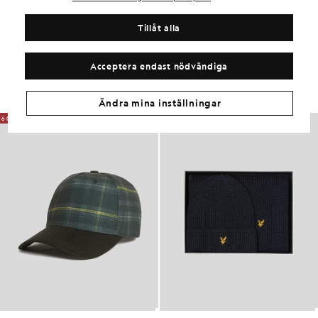
MATERIAL OCH SKÖTSEL
Tillåt alla
Få samma look
Acceptera endast nödvändiga
Skapa en komplett outfit med eleganta plagg som lyfter din
garderob.
Ändra mina inställningar
60% RABATT
60% RABATT