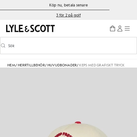
Gå direkt till huvudinnehållet
Information om tillgänglighet
Köp nu, betala senare
3 för 2 på golf
Sök
Sök
Aktivera/inaktivera prediktiv sökning
HEM
/
HERRTILLBEHÖR
/
HUVUDBONADER
/
KEPS MED GRAFISKT TRYCK