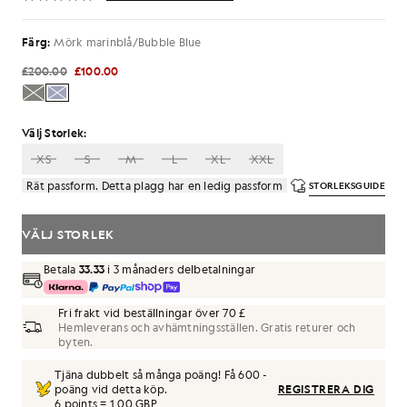
Färg:
Mörk marinblå/Bubble Blue
£200.00
£100.00
Välj Storlek:
XS
S
M
L
XL
XXL
Rät passform. Detta plagg har en ledig passform
STORLEKSGUIDE
VÄLJ STORLEK
Betala
33.33
i 3 månaders delbetalningar
Fri frakt vid beställningar över 70 £
Hemleverans och avhämtningsställen. Gratis returer och
byten.
Tjäna dubbelt så många poäng! Få
600
-
poäng vid detta köp.
REGISTRERA DIG
6 points = 1,00 GBP