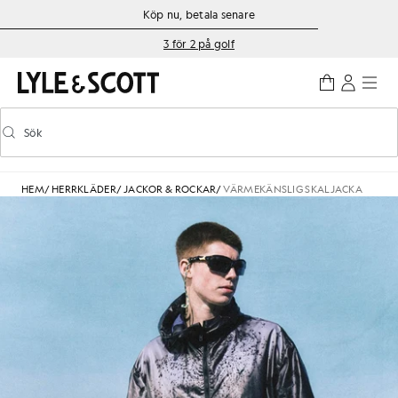
Gå direkt till huvudinnehållet
Information om tillgänglighet
Köp nu, betala senare
3 för 2 på golf
Sök
Sök
Aktivera/inaktivera prediktiv sökning
HEM
/
HERRKLÄDER
/
JACKOR & ROCKAR
/
VÄRMEKÄNSLIG SKALJACKA