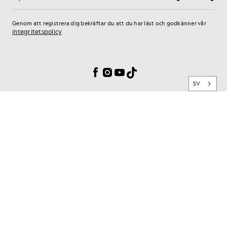
E-postadress
Genom att registrera dig bekräftar du att du har läst och godkänner vår
integritetspolicy
Inställningar för cookies
Facebook
Instagram
YouTube
TikTok
SV
VARUMÄRKE
KUNDTJÄNST
SEKRETESS OCH SÄKERHET