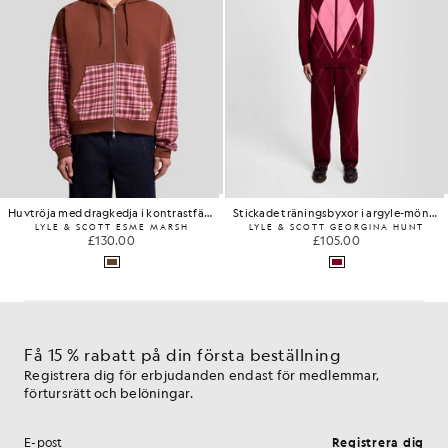
Stickade träningsbyxor i argyle-mönster
Träningsjacka
LYLE & SCOTT GEORGINA HUNT
LYLE & SCOTT FLY NOWHERE
£105.00
£250.00
Få 15 % rabatt på din första beställning
Registrera dig för erbjudanden endast för medlemmar,
förtursrätt och belöningar.
Registrera dig