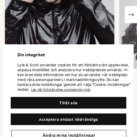
Din integritet
Lyle & Scott använder cookies för att förbättra din upplevelse,
anpassa innehållet och analysera hur webbplatsen används. Vi
kan även dela information om hur du använder vår webbplats
med våra annonspartners i marknadsföringssyfte. Du kan
hantera dina inställningar genom att välja ”Cookie-inställningar”
nedan.
Läs vår fullständiga cookiepolicy här
”Med sin skiftande färgskala smälter
jackan in lika naturligt som den som bär
Tillåt alla
den.”
Acceptera endast nödvändiga
Ändra mina inställningar