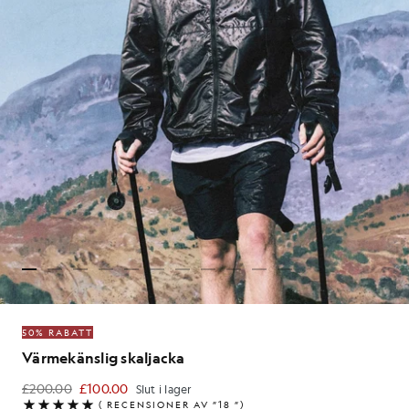
50% RABATT
Värmekänslig skaljacka
£200.00
£100.00
Slut i lager
£100.00
(
RECENSIONER AV ”18
”)