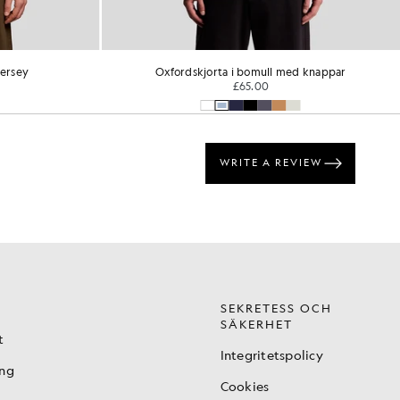
jersey
Oxfordskjorta i bomull med knappar
£65.00
SEKRETESS OCH
SÄKERHET
t
Integritetspolicy
ing
Cookies