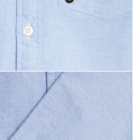
an bär en oxfordskjorta i bomull med knappar i Riviera