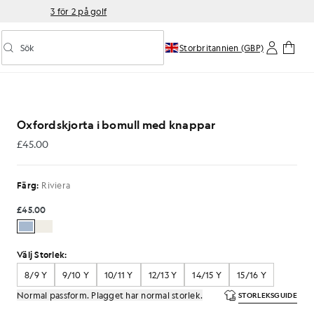
3 för 2 på golf
Sök
Storbritannien (GBP)
Aktivera/inaktivera prediktiv sökning
ll med knappar i Riviera
Oxfordskjorta i bomull med knappar
£45.00
£45.00
Färg:
Riviera
£45.00
Välj Storlek:
8/9 Y
9/10 Y
10/11 Y
12/13 Y
14/15 Y
15/16 Y
Normal passform. Plagget har normal storlek.
STORLEKSGUIDE