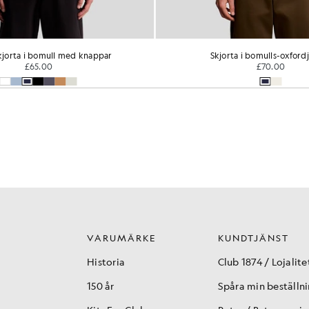
jorta i bomull med knappar
Skjorta i bomulls-oxford
£65.00
£70.00
VARUMÄRKE
KUNDTJÄNST
Historia
Club 1874 / Lojalite
150 år
Spåra min beställn