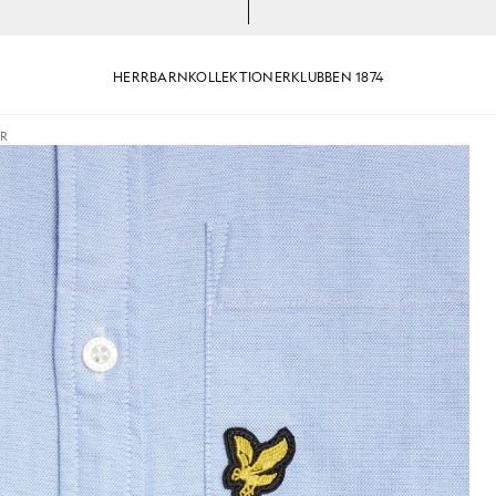
HERR
BARN
KOLLEKTIONER
KLUBBEN 1874
AR
mull med knappar i Riviera
Man bär en oxfordskjorta i bomu