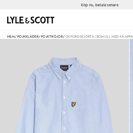
Gå direkt till huvudinnehållet
Information om tillgänglighet
Köp nu, betala senare
Sök
HEM
/
POJKKLÄDER
/
POJKTRÖJOR
/
OXFORDSKJORTA I BOMULL MED KNAPP
Man bär en oxfordskjorta i bo