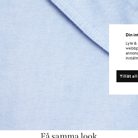
Din in
Lyle &
webbpl
annons
inställ
Tillåt al
Få samma look