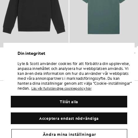
Tröja med rund hals och präglad örn
T-shirt i bomull med rund hals för vardagsbruk
Din integritet
BARNKLÄDER
£22.00
£55.00
£22.00
Lyle & Scott använder cookies för att förbättra din upplevelse,
+3
anpassa innehållet och analysera hur webbplatsen används. Vi
kan även dela information om hur du använder vår webbplats
med våra annonspartners i marknadsföringssyfte. Du kan
hantera dina inställningar genom att välja ”Cookie-inställningar”
nedan.
Läs vår fullständiga cookiepolicy här
Tillåt alla
Acceptera endast nödvändiga
Ändra mina inställningar