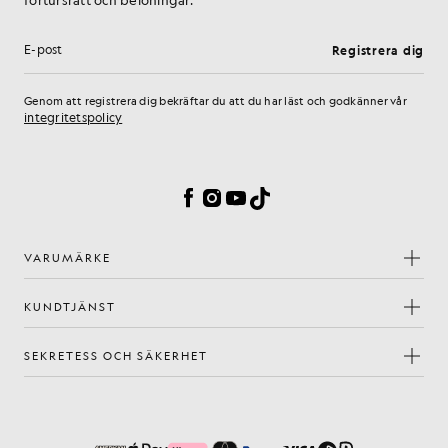
Registrera dig
E-postadress
Genom att registrera dig bekräftar du att du har läst och godkänner vår
integritetspolicy
Inställningar för cookies
Facebook
Instagram
YouTube
TikTok
VARUMÄRKE
KUNDTJÄNST
SEKRETESS OCH SÄKERHET