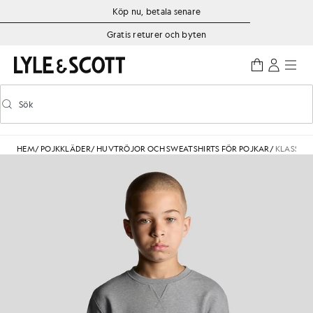
Gå direkt till huvudinnehållet
Information om tillgänglighet
Köp nu, betala senare
Gratis returer och byten
Sök
Sök
Aktivera/inaktivera prediktiv sökning
HEM
/
POJKKLÄDER
/
HUVTRÖJOR OCH SWEATSHIRTS FÖR POJKAR
/
KLASSISK