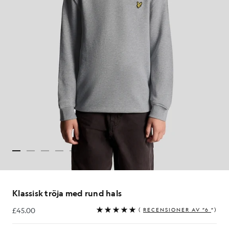
Klassisk tröja med rund hals
£45.00
(
RECENSIONER AV ”6
”)
£45.00