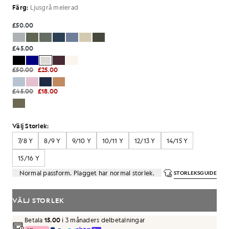
Färg:
Ljusgrå melerad
£50.00
£45.00
£50.00
£25.00
£45.00
£18.00
Välj Storlek:
7/8 Y
8/9 Y
9/10 Y
10/11 Y
12/13 Y
14/15 Y
15/16 Y
Normal passform. Plagget har normal storlek.
STORLEKSGUIDE
VÄLJ STORLEK
Betala
15.00
i 3 månaders delbetalningar