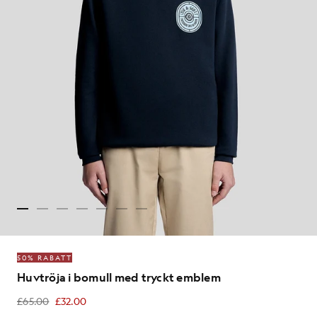
50% RABATT
Huvtröja i bomull med tryckt emblem
£65.00
£32.00
£32.00