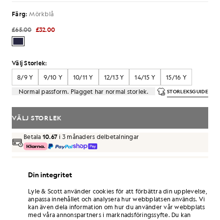
Färg:
Mörkblå
£65.00
£32.00
Välj Storlek:
8/9 Y
9/10 Y
10/11 Y
12/13 Y
14/15 Y
15/16 Y
Normal passform. Plagget har normal storlek.
STORLEKSGUIDE
VÄLJ STORLEK
Betala
10.67
i 3 månaders delbetalningar
Fri frakt vid beställningar över 70 £
Hemleverans och avhämtningsställen. Gratis returer och
Din integritet
byten.
Lyle & Scott använder cookies för att förbättra din upplevelse,
Tjäna dubbelt så många poäng! Få
192
-
anpassa innehållet och analysera hur webbplatsen används. Vi
poäng vid detta köp.
REGISTRERA DIG
kan även dela information om hur du använder vår webbplats
6 points = 1,00 GBP
med våra annonspartners i marknadsföringssyfte. Du kan