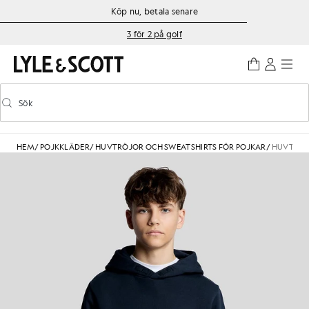
Gå direkt till huvudinnehållet
Information om tillgänglighet
Köp nu, betala senare
3 för 2 på golf
Sök
Sök
Aktivera/inaktivera prediktiv sökning
HEM
/
POJKKLÄDER
/
HUVTRÖJOR OCH SWEATSHIRTS FÖR POJKAR
/
HUVTRÖJ