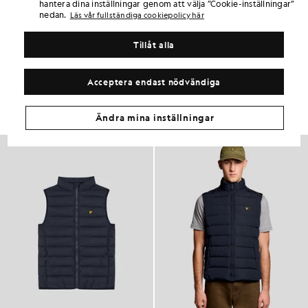
hantera dina inställningar genom att välja ”Cookie-inställningar”
PRODUKTINFORMATION
nedan.
Läs vår fullständiga cookiepolicy här
PRODUKTPASSFORM
MATERIAL OCH SKÖTSEL
Tillåt alla
Få samma look
Acceptera endast nödvändiga
Skapa en komplett outfit med eleganta plagg som lyfter din
garderob.
Ändra mina inställningar