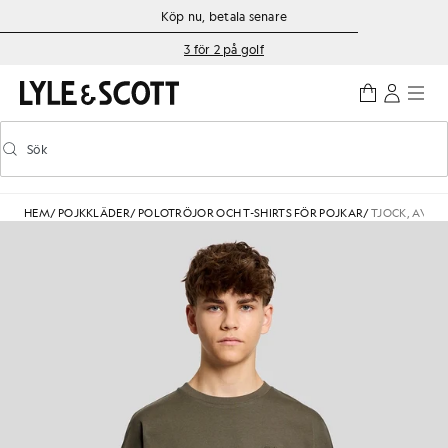
Gå direkt till huvudinnehållet
Information om tillgänglighet
Köp nu, betala senare
3 för 2 på golf
Sök
Sök
Aktivera/inaktivera prediktiv sökning
HEM
/
POJKKLÄDER
/
POLOTRÖJOR OCH T-SHIRTS FÖR POJKAR
/
TJOCK, AVSL