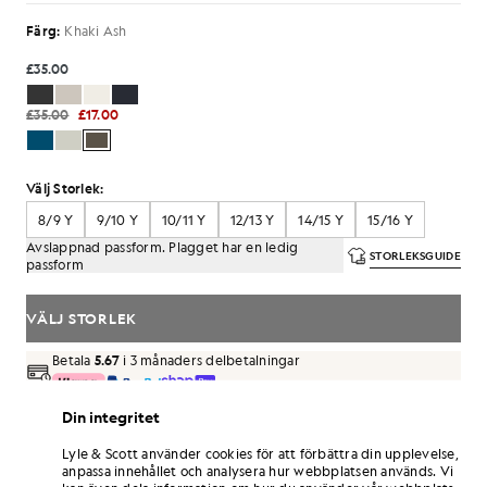
Färg:
Khaki Ash
£35.00
£35.00
£17.00
Välj Storlek:
8/9 Y
9/10 Y
10/11 Y
12/13 Y
14/15 Y
15/16 Y
Avslappnad passform. Plagget har en ledig
STORLEKSGUIDE
passform
VÄLJ STORLEK
Betala
5.67
i 3 månaders delbetalningar
Fri frakt vid beställningar över 70 £
Din integritet
Hemleverans och avhämtningsställen. Gratis returer och
byten.
Lyle & Scott använder cookies för att förbättra din upplevelse,
anpassa innehållet och analysera hur webbplatsen används. Vi
Tjäna dubbelt så många poäng! Få
102
-