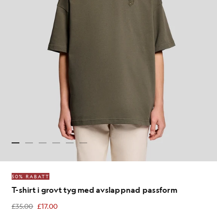
50% RABATT
T-shirt i grovt tyg med avslappnad passform
£35.00
£17.00
£17.00