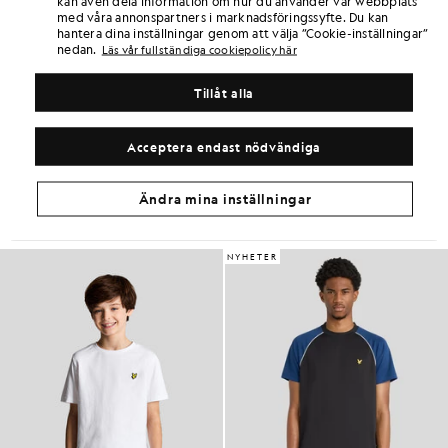
kan även dela information om hur du använder vår webbplats
poäng vid detta köp.
REGISTRERA DIG
med våra annonspartners i marknadsföringssyfte. Du kan
6 points = 1,00 GBP
hantera dina inställningar genom att välja ”Cookie-inställningar”
nedan.
Läs vår fullständiga cookiepolicy här
PRODUKTINFORMATION
PRODUKTPASSFORM
Tillåt alla
MATERIAL OCH SKÖTSEL
Acceptera endast nödvändiga
Få samma look
Skapa en komplett outfit med eleganta plagg som lyfter din
Ändra mina inställningar
garderob.
NYHETER