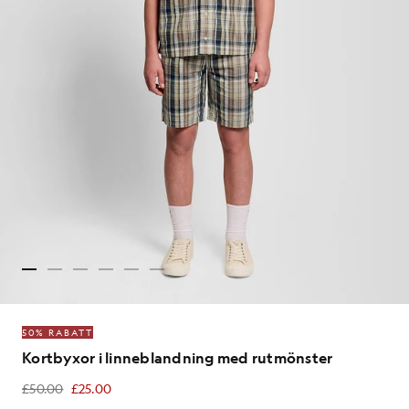
50% RABATT
Kortbyxor i linneblandning med rutmönster
£50.00
£25.00
£25.00