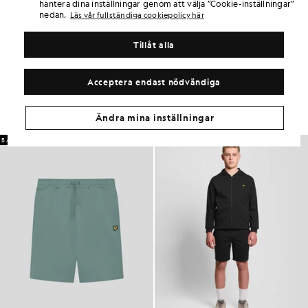
hantera dina inställningar genom att välja ”Cookie-inställningar”
PRODUKTINFORMATION
nedan.
Läs vår fullständiga cookiepolicy här
PRODUKTPASSFORM
MATERIAL OCH SKÖTSEL
Tillåt alla
Få samma look
Acceptera endast nödvändiga
Skapa en komplett outfit med eleganta plagg som lyfter din
garderob.
Ändra mina inställningar
BARNKLÄDER