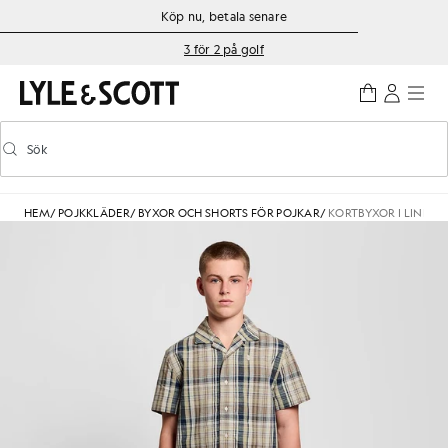
Gå direkt till huvudinnehållet
Information om tillgänglighet
Köp nu, betala senare
3 för 2 på golf
Sök
Sök
Aktivera/inaktivera prediktiv sökning
HEM
/
POJKKLÄDER
/
BYXOR OCH SHORTS FÖR POJKAR
/
KORTBYXOR I LINNE