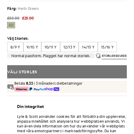
Färg:
Herb Green
£50.00
£25.00
Välj Storlek:
8/9 Y
9/10 Y
10/11 Y
12/13 Y
14/15 Y
15/16 Y
Normal passform. Plagget har normal storlek.
STORLEKSGUIDE
VÄLJ STORLEK
Betala
8.33
i 3 månaders delbetalningar
Fri frakt vid beställningar över 70 £
Hemleverans och avhämtningsställen. Gratis returer och
Din integritet
byten.
Lyle & Scott använder cookies för att förbättra din upplevelse,
Tjäna dubbelt så många poäng! Få
150
-
anpassa innehållet och analysera hur webbplatsen används. Vi
poäng vid detta köp.
REGISTRERA DIG
kan även dela information om hur du använder vår webbplats
6 points = 1,00 GBP
med våra annonspartners i marknadsföringssyfte. Du kan