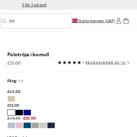
3 för 2 på golf
Sök
Storbritannien (GBP)
Aktivera/inaktivera prediktiv sökning
Polotröja i bomull
£35.00
(
RECENSIONER AV ”4
”)
£35.00
Färg:
Vit
£40.00
£35.00
£40.00
£20.00