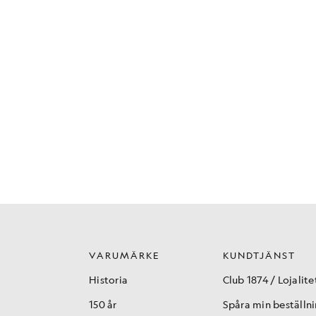
VARUMÄRKE
KUNDTJÄNST
Historia
Club 1874 / Lojalite
150 år
Spåra min beställn