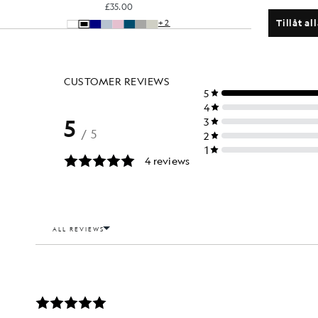
£35.00
Tillåt al
+2