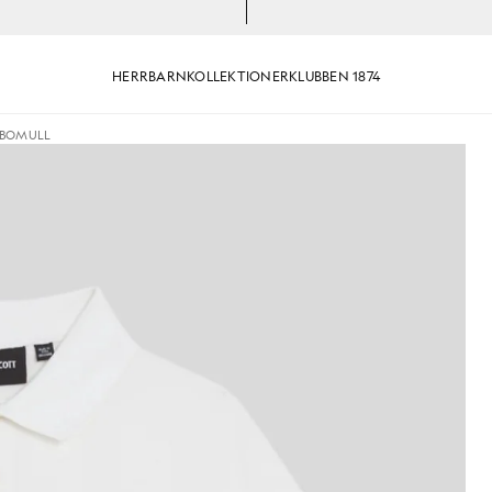
HERR
BARN
KOLLEKTIONER
KLUBBEN 1874
 BOMULL
ojke i vit bomullspolotröja