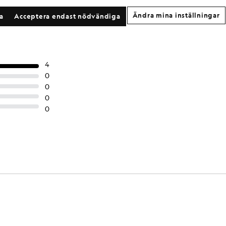
£40.00
£35.00
Ändra mina inställningar
la
Acceptera endast nödvändiga
+2