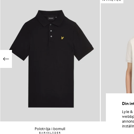
Din in
Lyle &
webbpl
annons
inställ
Polotröja i bomull
BARNKLÄDER