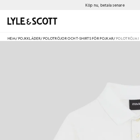
Gå direkt till huvudinnehållet
Information om tillgänglighet
Köp nu, betala senare
Sök
HEM
/
POJKKLÄDER
/
POLOTRÖJOR OCH T-SHIRTS FÖR POJKAR
/
POLOTRÖJA I
P