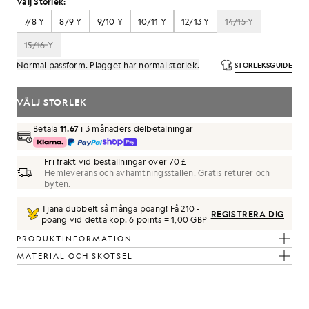
Välj Storlek:
7/8 Y
8/9 Y
9/10 Y
10/11 Y
12/13 Y
14/15 Y
15/16 Y
Normal passform. Plagget har normal storlek.
STORLEKSGUIDE
VÄLJ STORLEK
Betala
11.67
i 3 månaders delbetalningar
Fri frakt vid beställningar över 70 £
Hemleverans och avhämtningsställen. Gratis returer och
byten.
Tjäna dubbelt så många poäng! Få
210
-
REGISTRERA DIG
poäng vid detta köp.
6 points = 1,00 GBP
PRODUKTINFORMATION
MATERIAL OCH SKÖTSEL