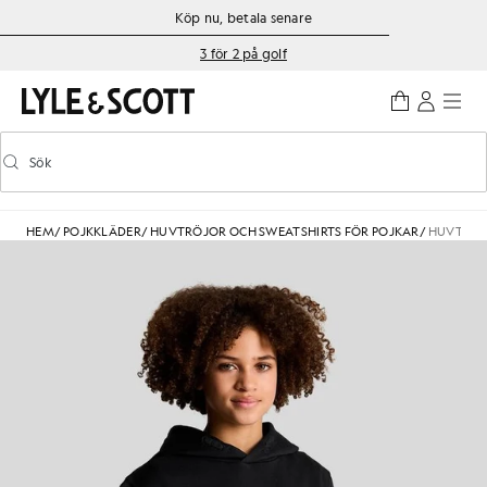
Gå direkt till huvudinnehållet
Information om tillgänglighet
Köp nu, betala senare
3 för 2 på golf
Sök
Sök
Aktivera/inaktivera prediktiv sökning
HEM
/
POJKKLÄDER
/
HUVTRÖJOR OCH SWEATSHIRTS FÖR POJKAR
/
HUVTRÖJ