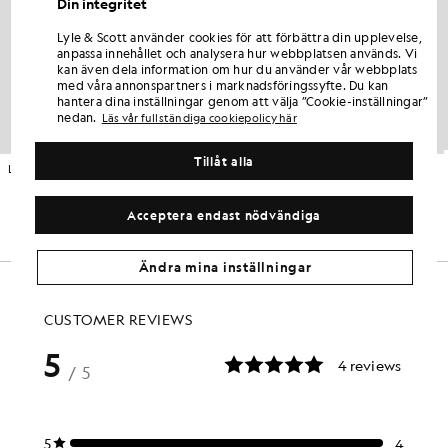
Din integritet
Lyle & Scott använder cookies för att förbättra din upplevelse,
anpassa innehållet och analysera hur webbplatsen används. Vi
kan även dela information om hur du använder vår webbplats
med våra annonspartners i marknadsföringssyfte. Du kan
hantera dina inställningar genom att välja ”Cookie-inställningar”
nedan.
Läs vår fullständiga cookiepolicy här
Tillåt alla
Loopback-hoodie i bomull med hel dragkedja
Lätt vadderad jacka
BARNKLÄDER
BARNKLÄDER
£65.00
£80.00
Acceptera endast nödvändiga
Ändra mina inställningar