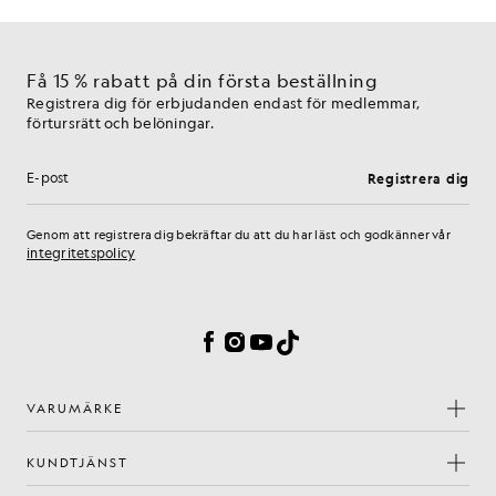
Få 15 % rabatt på din första beställning
Registrera dig för erbjudanden endast för medlemmar,
förtursrätt och belöningar.
Registrera dig
E-postadress
Genom att registrera dig bekräftar du att du har läst och godkänner vår
integritetspolicy
Inställningar för cookies
Facebook
Instagram
YouTube
TikTok
VARUMÄRKE
KUNDTJÄNST