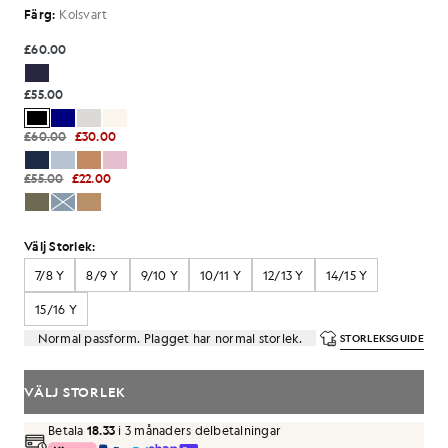
Färg:
Kolsvart
£60.00
£55.00
£60.00
£30.00
£55.00
£22.00
Välj Storlek:
7/8 Y
8/9 Y
9/10 Y
10/11 Y
12/13 Y
14/15 Y
15/16 Y
Normal passform. Plagget har normal storlek.
STORLEKSGUIDE
VÄLJ STORLEK
Betala
18.33
i 3 månaders delbetalningar