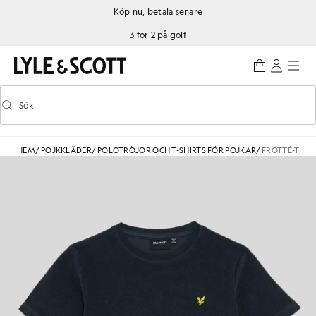
Gå direkt till huvudinnehållet
Information om tillgänglighet
Köp nu, betala senare
3 för 2 på golf
Sök
Sök
Aktivera/inaktivera prediktiv sökning
HEM
/
POJKKLÄDER
/
POLOTRÖJOR OCH T-SHIRTS FÖR POJKAR
/
FROTTÉ-T-SHI