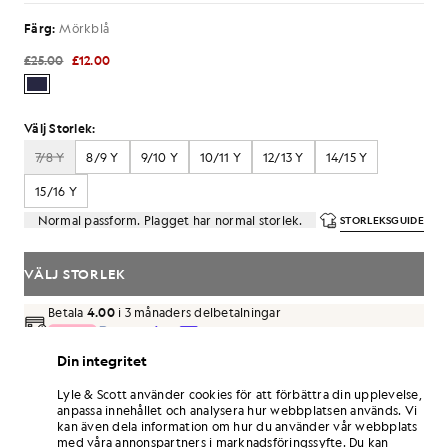
Färg:
Mörkblå
£25.00
£12.00
Välj Storlek:
7/8 Y
8/9 Y
9/10 Y
10/11 Y
12/13 Y
14/15 Y
15/16 Y
Normal passform. Plagget har normal storlek.
STORLEKSGUIDE
VÄLJ STORLEK
Betala
4.00
i 3 månaders delbetalningar
Din integritet
Fri frakt vid beställningar över 70 £
Hemleverans och avhämtningsställen. Gratis returer och
byten.
Lyle & Scott använder cookies för att förbättra din upplevelse,
anpassa innehållet och analysera hur webbplatsen används. Vi
kan även dela information om hur du använder vår webbplats
Tjäna dubbelt så många poäng! Få
84
-
med våra annonspartners i marknadsföringssyfte. Du kan
poäng vid detta köp.
REGISTRERA DIG