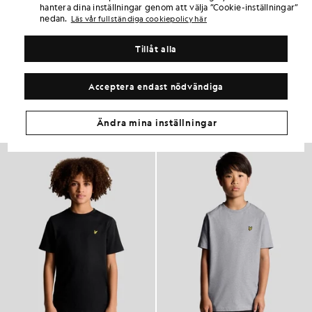
hantera dina inställningar genom att välja ”Cookie-inställningar”
6 points = 1,00 GBP
nedan.
Läs vår fullständiga cookiepolicy här
PRODUKTINFORMATION
MATERIAL OCH SKÖTSEL
Tillåt alla
Få samma look
Acceptera endast nödvändiga
Skapa en komplett outfit med eleganta plagg som lyfter din
garderob.
Ändra mina inställningar