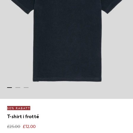
50% RABATT
T-shirt i frotté
£25.00
£12.00
£12.00