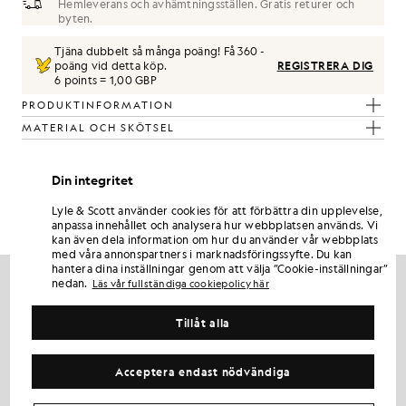
Hemleverans och avhämtningsställen. Gratis returer och
byten.
Tjäna dubbelt så många poäng! Få
360
-
poäng vid detta köp.
REGISTRERA DIG
6 points = 1,00 GBP
PRODUKTINFORMATION
MATERIAL OCH SKÖTSEL
Få samma look
Din integritet
Skapa en komplett outfit med eleganta plagg som lyfter din
Lyle & Scott använder cookies för att förbättra din upplevelse,
garderob.
anpassa innehållet och analysera hur webbplatsen används. Vi
kan även dela information om hur du använder vår webbplats
med våra annonspartners i marknadsföringssyfte. Du kan
hantera dina inställningar genom att välja ”Cookie-inställningar”
nedan.
Läs vår fullständiga cookiepolicy här
Tillåt alla
Acceptera endast nödvändiga