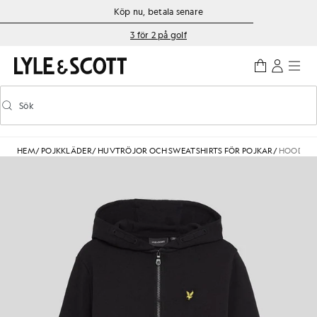
Gå direkt till huvudinnehållet
Information om tillgänglighet
Köp nu, betala senare
3 för 2 på golf
Sök
Sök
Aktivera/inaktivera prediktiv sökning
HEM
/
POJKKLÄDER
/
HUVTRÖJOR OCH SWEATSHIRTS FÖR POJKAR
/
HOODIE 