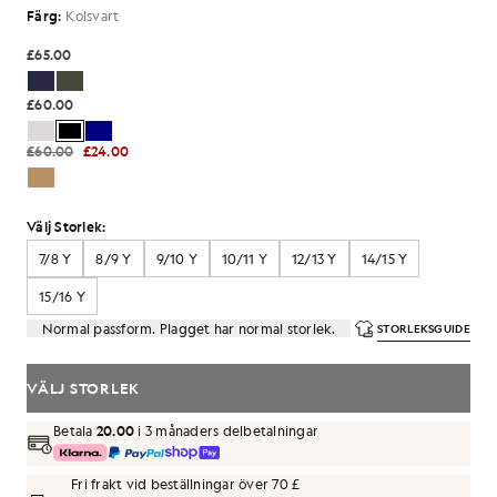
Färg:
Kolsvart
£65.00
£60.00
£60.00
£24.00
Välj Storlek:
7/8 Y
8/9 Y
9/10 Y
10/11 Y
12/13 Y
14/15 Y
15/16 Y
Normal passform. Plagget har normal storlek.
STORLEKSGUIDE
VÄLJ STORLEK
Betala
20.00
i 3 månaders delbetalningar
Fri frakt vid beställningar över 70 £