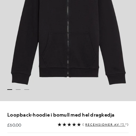
Loopback-hoodie i bomull med hel dragkedja
£60.00
(
RECENSIONER AV ”1
”)
£60.00