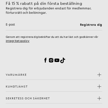
Få 15 % rabatt på din första beställning
Registrera dig för erbjudanden endast för medlemmar,
förtursrätt och belöningar.
Registrera dig
E-postadress
Genom att registrera dig bekräftar du att du har läst och godkänner vår
integritetspolicy
Inställningar för cookies
Facebook
Instagram
YouTube
TikTok
VARUMÄRKE
KUNDTJÄNST
SEKRETESS OCH SÄKERHET