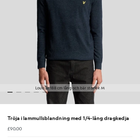
Louis är 188 cm lång och bär storlek M
Tröja i lammullsblandning med 1/4-lång dragkedja
£90.00
£90.00