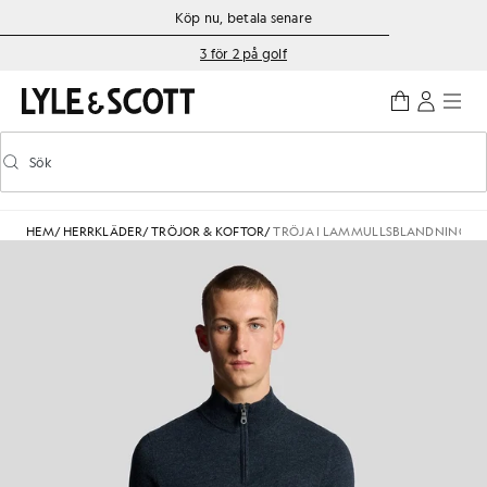
Gå direkt till huvudinnehållet
Information om tillgänglighet
Köp nu, betala senare
3 för 2 på golf
Sök
Sök
Aktivera/inaktivera prediktiv sökning
HEM
/
HERRKLÄDER
/
TRÖJOR & KOFTOR
/
TRÖJA I LAMMULLSBLANDNING ME