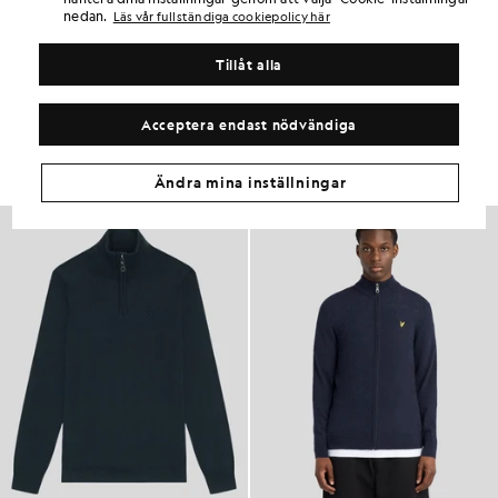
nedan.
Läs vår fullständiga cookiepolicy här
PRODUKTPASSFORM
MATERIAL OCH SKÖTSEL
Tillåt alla
Få samma look
Acceptera endast nödvändiga
Skapa en komplett outfit med eleganta plagg som lyfter din
garderob.
Ändra mina inställningar