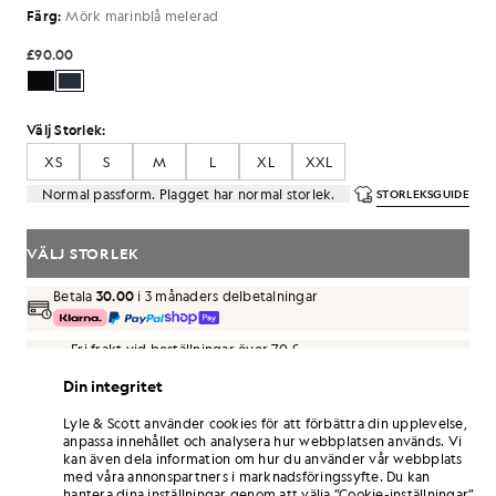
Färg:
Mörk marinblå melerad
£90.00
Välj Storlek:
XS
S
M
L
XL
XXL
Normal passform. Plagget har normal storlek.
STORLEKSGUIDE
VÄLJ STORLEK
Betala
30.00
i 3 månaders delbetalningar
Fri frakt vid beställningar över 70 £
Hemleverans och avhämtningsställen. Gratis returer och
Din integritet
byten.
Lyle & Scott använder cookies för att förbättra din upplevelse,
Tjäna dubbelt så många poäng! Få
540
-
anpassa innehållet och analysera hur webbplatsen används. Vi
poäng vid detta köp.
REGISTRERA DIG
kan även dela information om hur du använder vår webbplats
6 points = 1,00 GBP
med våra annonspartners i marknadsföringssyfte. Du kan
PRODUKTINFORMATION
hantera dina inställningar genom att välja ”Cookie-inställningar”