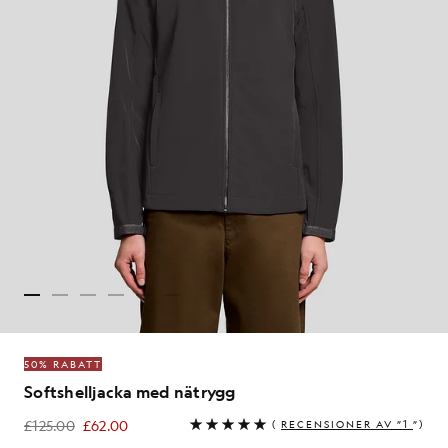
50% RABATT
Softshelljacka med nätrygg
£125.00
£62.00
(
RECENSIONER AV ”1
”)
£62.00