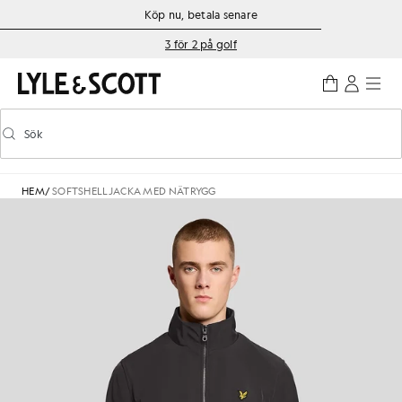
Gå direkt till huvudinnehållet
Information om tillgänglighet
Köp nu, betala senare
3 för 2 på golf
Sök
Sök
Aktivera/inaktivera prediktiv sökning
HEM
/
SOFTSHELLJACKA MED NÄTRYGG