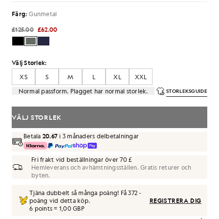
Färg:
Gunmetal
£125.00
£62.00
Välj Storlek:
XS
S
M
L
XL
XXL
Normal passform. Plagget har normal storlek.
STORLEKSGUIDE
VÄLJ STORLEK
Betala
20.67
i 3 månaders delbetalningar
Fri frakt vid beställningar över 70 £
Hemleverans och avhämtningsställen. Gratis returer och
byten.
Tjäna dubbelt så många poäng! Få
372
-
poäng vid detta köp.
REGISTRERA DIG
6 points = 1,00 GBP