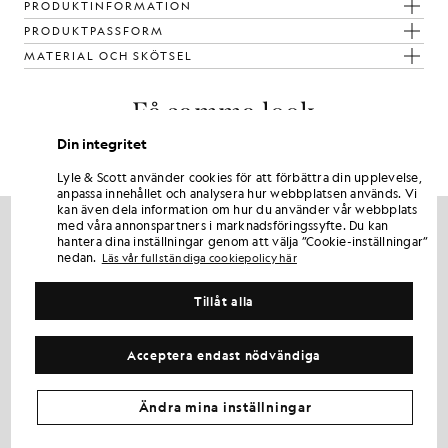
PRODUKTINFORMATION
PRODUKTPASSFORM
MATERIAL OCH SKÖTSEL
Få samma look
Skapa en komplett outfit med eleganta plagg som lyfter din
Din integritet
garderob.
Lyle & Scott använder cookies för att förbättra din upplevelse,
anpassa innehållet och analysera hur webbplatsen används. Vi
kan även dela information om hur du använder vår webbplats
med våra annonspartners i marknadsföringssyfte. Du kan
hantera dina inställningar genom att välja ”Cookie-inställningar”
nedan.
Läs vår fullständiga cookiepolicy här
Tillåt alla
Acceptera endast nödvändiga
Ändra mina inställningar