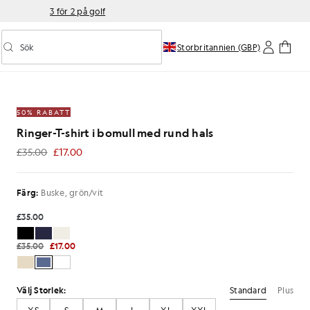
3 för 2 på golf
Sök
Storbritannien (GBP)
Aktivera/inaktivera prediktiv sökning
ull med rund hals i färgen buskgrön/vit
50% RABATT
Ringer-T-shirt i bomull med rund hals
£35.00
£17.00
£17.00
Färg:
Buske, grön/vit
£35.00
£35.00
£17.00
Standard
Plus
Välj Storlek: