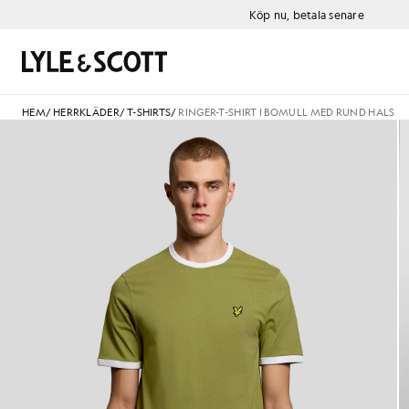
Gå direkt till huvudinnehållet
Information om tillgänglighet
Köp nu, betala senare
Sök
HEM
/
HERRKLÄDER
/
T-SHIRTS
/
RINGER-T-SHIRT I BOMULL MED RUND HALS
Man bär en Ringer-T-shirt i bo