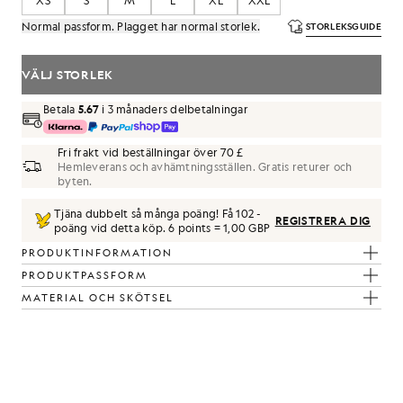
XS
S
M
L
XL
XXL
Normal passform. Plagget har normal storlek.
STORLEKSGUIDE
VÄLJ STORLEK
Betala
5.67
i 3 månaders delbetalningar
Fri frakt vid beställningar över 70 £
Hemleverans och avhämtningsställen. Gratis returer och
byten.
uskgrön/vit
Tjäna dubbelt så många poäng! Få
102
-
REGISTRERA DIG
poäng vid detta köp.
6 points = 1,00 GBP
PRODUKTINFORMATION
PRODUKTPASSFORM
MATERIAL OCH SKÖTSEL