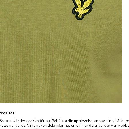
tegritet
 Scott använder cookies för att förbättra din upplevelse, anpassa innehållet o
flat_shot
omull med rund hals i färgen buskgrön/vit
atsen används. Vi kan även dela information om hur du använder vår webbp