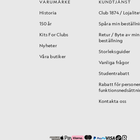
VARUMÄRKE
KUNDTJÄNST
Historia
Club 1874 / Lojalite
150 år
Spåra min beställn
Kits For Clubs
Retur / Byte av min
beställning
Nyheter
Storleksguider
Våra butiker
Vanliga frågor
Studentrabatt
Rabatt för persone
funktionsnedsättni
Kontakta oss