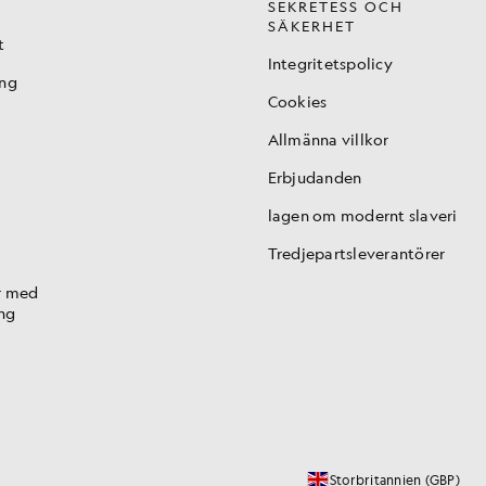
SEKRETESS OCH
SÄKERHET
t
Integritetspolicy
ing
Cookies
Allmänna villkor
Erbjudanden
lagen om modernt slaveri
Tredjepartsleverantörer
r med
ng
Storbritannien (GBP)