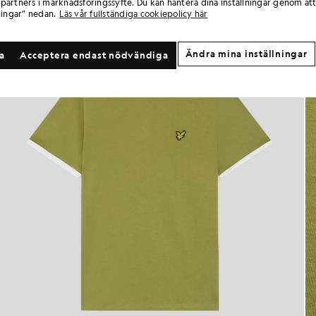
partners i marknadsföringssyfte. Du kan hantera dina inställningar genom att
ningar” nedan.
Läs vår fullständiga cookiepolicy här
Ändra mina inställningar
la
Acceptera endast nödvändiga