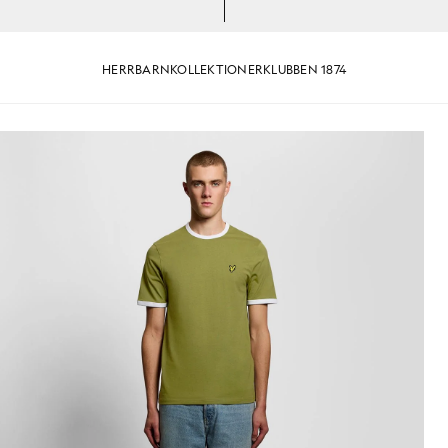
HERR
BARN
KOLLEKTIONER
KLUBBEN 1874
mull med rund hals i färgen buskgrön/vit
Man bär en Ringer-T-shirt i bom