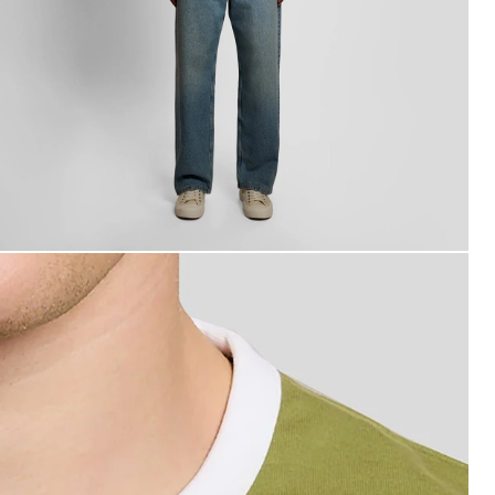
an bär en Ringer-T-shirt i bomull med rund hals i färgen b