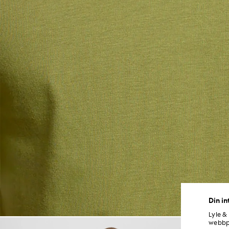
Din in
Lyle &
Man bär en Ringer-T-shirt i b
webbpl