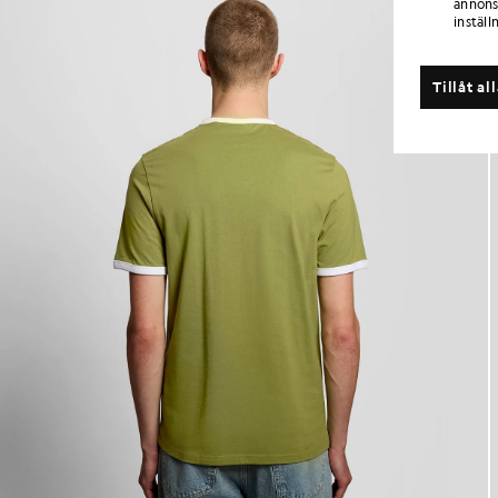
annons
inställ
Tillåt al