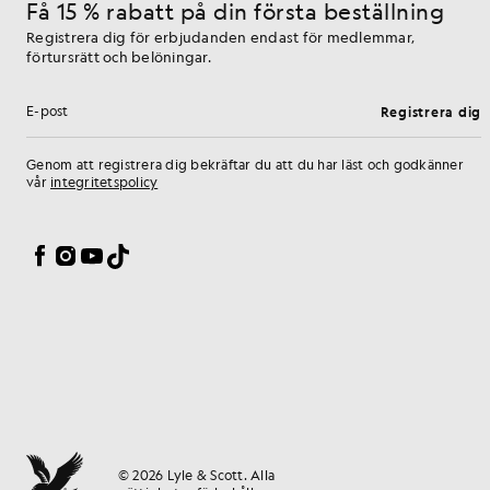
Få 15 % rabatt på din första beställning
Registrera dig för erbjudanden endast för medlemmar,
förtursrätt och belöningar.
Registrera dig
E-postadress
Genom att registrera dig bekräftar du att du har läst och godkänner
vår
integritetspolicy
Inställningar för cookies
Facebook
Instagram
YouTube
TikTok
© 2026 Lyle & Scott. Alla