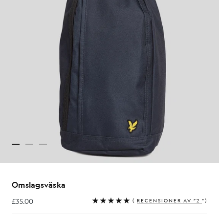
Omslagsväska
£35.00
(
RECENSIONER AV ”2
”)
£35.00