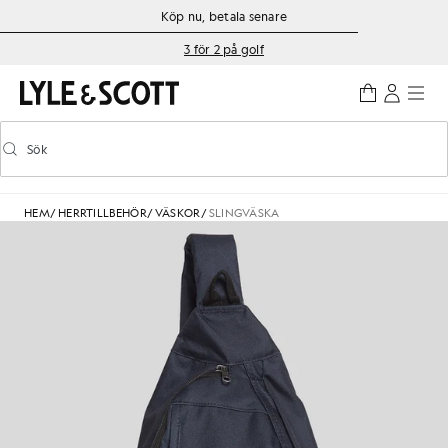
Gå direkt till huvudinnehållet
Information om tillgänglighet
Köp nu, betala senare
3 för 2 på golf
Sök
Sök
Aktivera/inaktivera prediktiv sökning
HEM
/
HERRTILLBEHÖR
/
VÄSKOR
/
SLINGVÄSKA