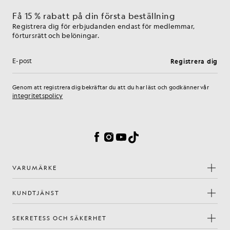
Få 15 % rabatt på din första beställning
Registrera dig för erbjudanden endast för medlemmar,
förtursrätt och belöningar.
Registrera dig
E-postadress
Genom att registrera dig bekräftar du att du har läst och godkänner vår
integritetspolicy
Inställningar för cookies
Facebook
Instagram
YouTube
TikTok
VARUMÄRKE
KUNDTJÄNST
SEKRETESS OCH SÄKERHET