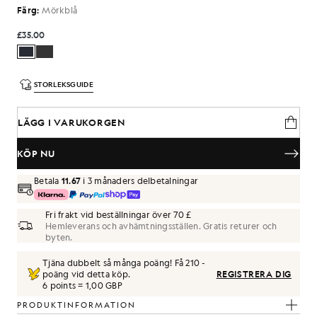
Färg:
Mörkblå
£35.00
STORLEKSGUIDE
LÄGG I VARUKORGEN
KÖP NU
Betala
11.67
i 3 månaders delbetalningar
Fri frakt vid beställningar över 70 £
Hemleverans och avhämtningsställen. Gratis returer och
byten.
Tjäna dubbelt så många poäng! Få
210
-
poäng vid detta köp.
REGISTRERA DIG
6 points = 1,00 GBP
PRODUKTINFORMATION