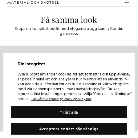
MATERIAL OCH SKÖTSEL
Få samma look
Skapa en komplett outfit med eleganta plagg som lyfter din
garderob.
Din integritet
Lyle & Scott använder cookies för att förbättra din upplevelse,
anpassa innehållet och analysera hur webbplatsen används. Vi
kan även dela information om hur du använder vår webbplats
med våra annonspartners i marknadsföringssyfte. Du kan
hantera dina inställningar genom att välja ”Cookie-inställningar”
nedan.
Läs vår fullständiga cookiepolicy här
Tillåt alla
Acceptera endast nödvändiga
Vardagsväska med axelrem
Vattentålig weekendväska