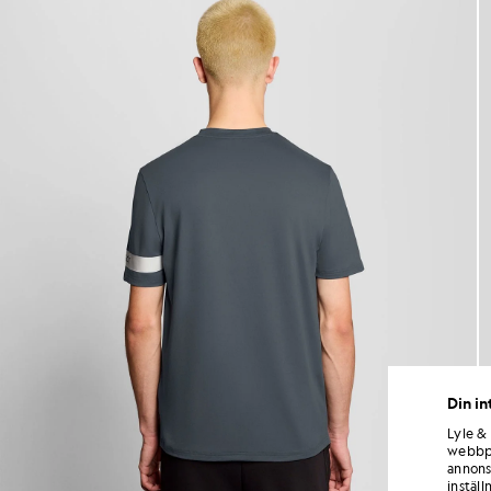
Din in
Lyle &
webbpl
annons
inställ