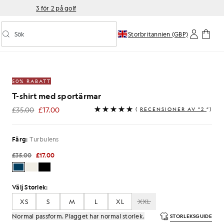
3 för 2 på golf
Sök
Storbritannien (GBP)
Aktivera/inaktivera prediktiv sökning
mar i färgen Turbulence
50% RABATT
T-shirt med sportärmar
£35.00
£17.00
(
RECENSIONER AV ”2
”)
£17.00
Färg:
Turbulens
£35.00
£17.00
Välj Storlek:
XS
S
M
L
XL
XXL
Normal passform. Plagget har normal storlek.
STORLEKSGUIDE