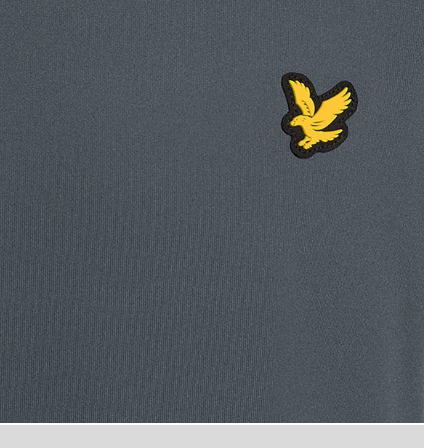
Man bär en T-shirt med sportär
rmar i färgen Turbulence