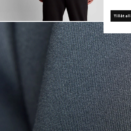
Tillåt al
Man bär en T-sh