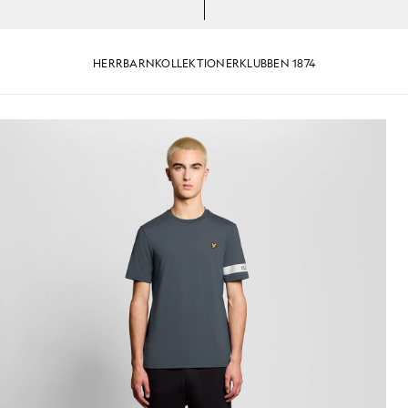
HERR
BARN
KOLLEKTIONER
KLUBBEN 1874
rmar i färgen Turbulence
Man bär en T-shirt med sportär