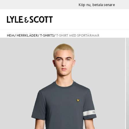
Gå direkt till huvudinnehållet
Information om tillgänglighet
Köp nu, betala senare
Sök
HEM
/
HERRKLÄDER
/
T-SHIRTS
/
T-SHIRT MED SPORTÄRMAR
Man bär en T-shirt med sportä