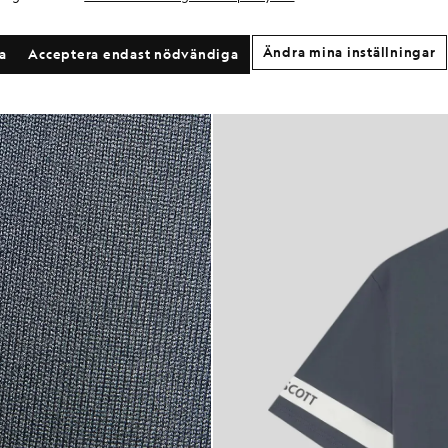
Ändra mina inställningar
la
Acceptera endast nödvändiga
irt med sportärmar i färgen Turbulence