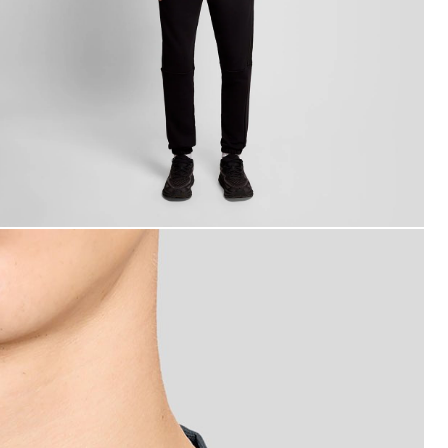
an bär en T-shirt med sportärmar i färgen Turbulence