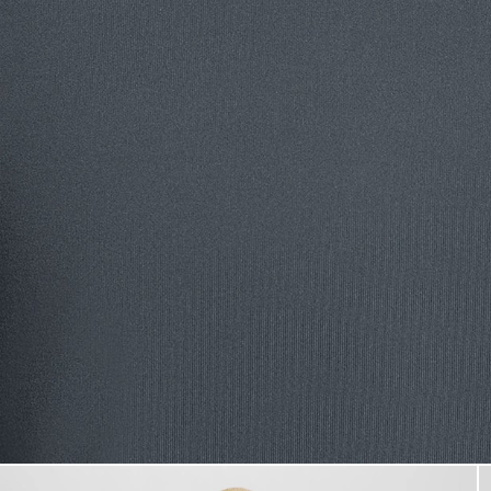
Man bär en T-shirt med sportä