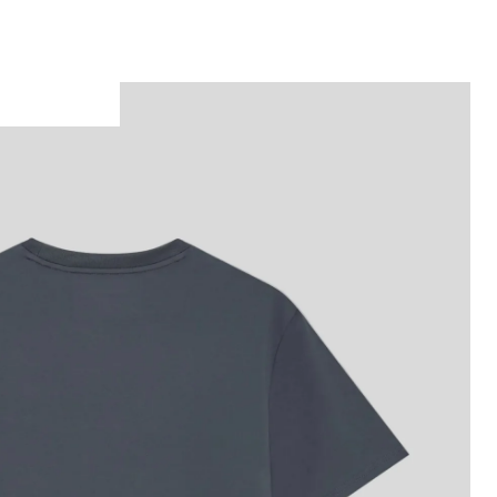
Man bär en T-shirt med sportärmar i färgen T