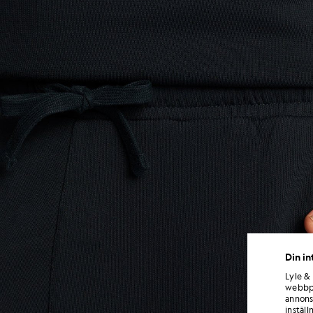
Din in
Lyle &
webbpl
annons
inställ