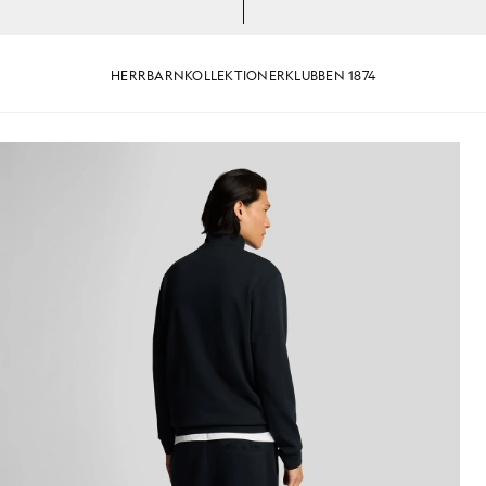
HERR
BARN
KOLLEKTIONER
KLUBBEN 1874
fint bomull i mörk marinblått
Man bär träningsshorts i superf