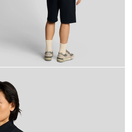
an bär träningsshorts i superfint bomull i mörk marinblått