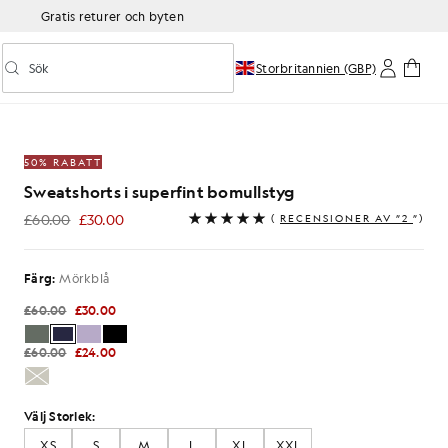
Gratis returer och byten
Sök
Storbritannien (GBP)
Aktivera/inaktivera prediktiv sökning
int bomull i mörk marinblått
50% RABATT
Sweatshorts i superfint bomullstyg
£60.00
£30.00
(
RECENSIONER AV ”2
”)
£30.00
Färg:
Mörkblå
£60.00
£30.00
£60.00
£24.00
Välj Storlek:
XS
S
M
L
XL
XXL