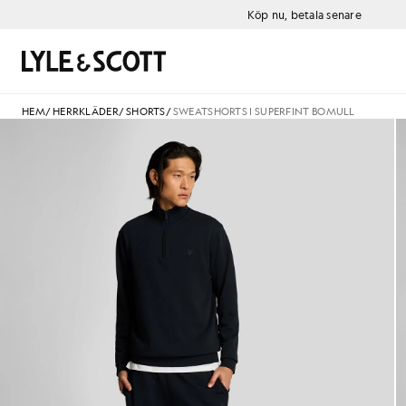
Gå direkt till huvudinnehållet
Information om tillgänglighet
Köp nu, betala senare
Sök
HEM
/
HERRKLÄDER
/
SHORTS
/
SWEATSHORTS I SUPERFINT BOMULL
Man bär träningsshorts i super