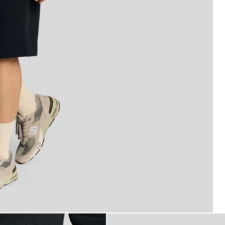
sshorts i superfint bomull i mörk marinblått