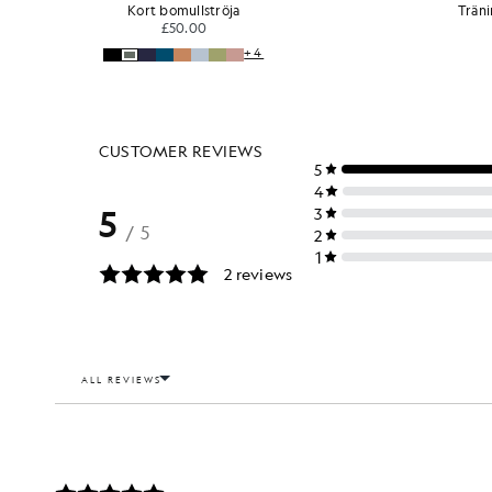
Träningsshorts med sporttejp
£65.00