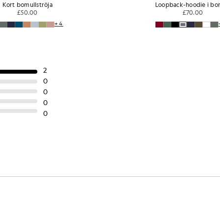
Kort bomullströja
Loopback-hoodie i bo
£50.00
£70.00
+4