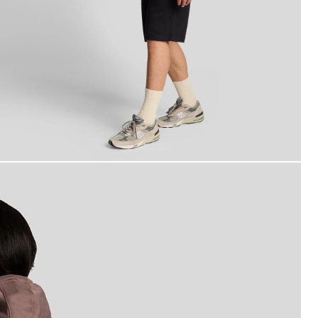
an i svarta träningsshorts i superfint bomullstyg