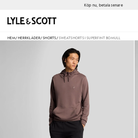
Gå direkt till huvudinnehållet
Information om tillgänglighet
Köp nu, betala senare
Sök
HEM
/
HERRKLÄDER
/
SHORTS
/
SWEATSHORTS I SUPERFINT BOMULL
Man i svarta träningsshorts i 