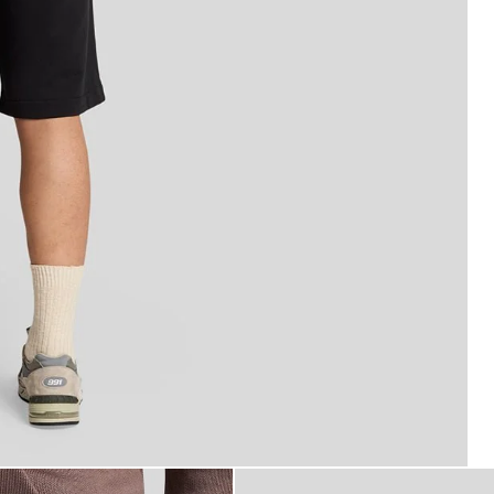
äningsshorts i superfint bomullstyg