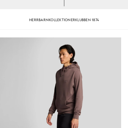
HERR
BARN
KOLLEKTIONER
KLUBBEN 1874
superfint bomullstyg
Man i svarta träningsshorts i s