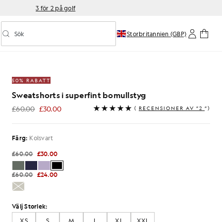
3 för 2 på golf
Sök
Storbritannien (GBP)
Aktivera/inaktivera prediktiv sökning
uperfint bomullstyg
50% RABATT
Sweatshorts i superfint bomullstyg
£60.00
£30.00
(
RECENSIONER AV ”2
”)
£30.00
Färg:
Kolsvart
£60.00
£30.00
£60.00
£24.00
Välj Storlek:
XS
S
M
L
XL
XXL