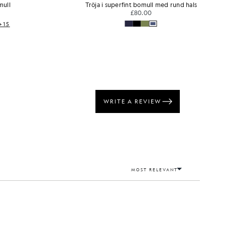
mull
Tröja i superfint bomull med rund hals
£80.00
+15