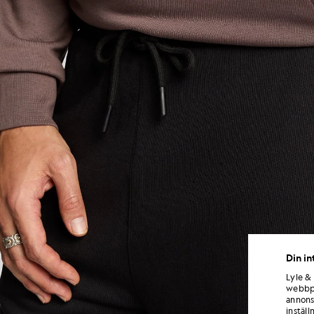
Din in
Lyle &
webbpl
annons
inställ