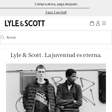
Saltar al contenido principal
Información de accesibilidad
Compra ahora, paga después
3 por 2 en Golf
Buscar
Buscar
Activar/desactivar la búsqueda predictiva
Lyle & Scott . La juventud es eterna.