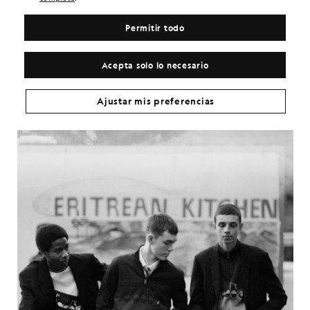
peso de la semana.
Permitir todo
A lo largo de 14 piezas, la colección Lyle & Scott Diadora se inspira
en ambos archivos. Chándales completos en azul marino y burdeos.
Sudaderas con cremallera de tres cuartos y llamativos gráficos en el
Acepta solo lo necesario
pecho. Camisetas y sudaderas con iconografía de ambas marcas. Y
cuatro pares de zapatillas destacadas que rinden homenaje al estilo
urbano de los 90 y a la ropa de grada.
Ajustar mis preferencias