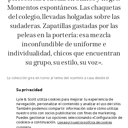
Momentos espontáneos. Las chaquetas
del colegio, llevadas holgadas sobre las
sudaderas. Zapatillas gastadas por las
peleas en la portería: esa mezcla
inconfundible de uniforme e
individualidad, chicos que encuentran
su grupo, su estilo, su voz».
La colección gira en torno al tema del «camino a casa desde el
colegio», ese momento sagrado en el que las normas se desvanecen
y se forja la identidad. Es ahí donde se forman los grupos de amigos,
Su privacidad
se dan los primeros besos torpes y el estilo empieza a tomar forma.
Es ahí donde te quitas el uniforme, te remangas el pantalón, te
Lyle & Scott utiliza cookies para mejorar tu experiencia de
pones tu chaqueta favorita y, de repente, te conviertes en otra
navegación, personalizar el contenido y analizar el uso del sitio.
persona.
También podemos compartir información sobre cómo utilizas
nuestro sitio con socios publicitarios con fines de marketing.
También hay paralelismos con el fútbol. Salir del estadio es muy
Puedes gestionar tus opciones seleccionando «Configuración de
parecido a salir del colegio. Los colores de tu equipo sustituyen a la
cookies» a continuación.
Lee aquí nuestra política de cookies
corbata. Tus cánticos se convierten en tu voz. Tanto adultos como
.
completa
niños se ven envueltos en la misma ola de libertad, liberándose del