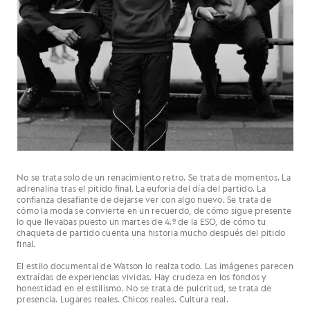
No se trata solo de un renacimiento retro. Se trata de momentos. La
adrenalina tras el pitido final. La euforia del día del partido. La
confianza desafiante de dejarse ver con algo nuevo. Se trata de
cómo la moda se convierte en un recuerdo, de cómo sigue presente
lo que llevabas puesto un martes de 4.º de la ESO, de cómo tu
chaqueta de partido cuenta una historia mucho después del pitido
final.
El estilo documental de Watson lo realza todo. Las imágenes parecen
extraídas de experiencias vividas. Hay crudeza en los fondos y
honestidad en el estilismo. No se trata de pulcritud, se trata de
presencia. Lugares reales. Chicos reales. Cultura real.