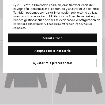
DESBLOQUEA UN 15 % DE DESCUENTO EN
Lyle & Scott utiliza cookies para mejorar tu experiencia de
TU PRIMER PEDIDO
navegación, personalizar el contenido y analizar el uso del sitio.
También podemos compartir información sobre cómo utilizas
nuestro sitio con socios publicitarios con fines de marketing.
Únete al Club Lyle & Scott y sé el primero en enterarte de los lanzamientos de la nueva
Puedes gestionar tus opciones seleccionando «Configuración de
temporada, las colaboraciones y las rebajas de temporada exclusivas para socios,
además de conseguir un código de bienvenida único del 15 %.
Camisa ligera con relleno
Camiseta de pádel con cremallera de 1/4
cookies» a continuación.
Lee aquí nuestra política de cookies
£120.00
£95.00
.
completa
Permitir todo
¿Alguna preferencia adicional en cuanto a la comunicación?
NOVEDADES
NOVEDADES
Tallas grandes
Ropa infantil
Golf
Acepta solo lo necesario
RECLAMAR MI OFERTA
*Al registrarte, aceptas recibir información comercial. Tu código único solo se puede utilizar en línea en dos productos a precio completo y en productos
de las rebajas de verano.
Política de privacidad
y
Condiciones
.
Ajustar mis preferencias