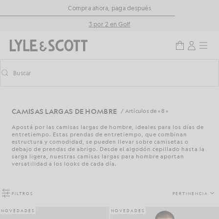
Saltar al contenido principal
Información de accesibilidad
Compra ahora, paga después
3 por 2 en Golf
Buscar
Buscar
Activar/desactivar la búsqueda predictiva
CAMISAS LARGAS DE HOMBRE
/ Artículos de « 8 »
Apostá por las camisas largas de hombre, ideales para los días de
entretiempo. Estas prendas de entretiempo, que combinan
estructura y comodidad, se pueden llevar sobre camisetas o
debajo de prendas de abrigo. Desde el algodón cepillado hasta la
sarga ligera, nuestras camisas largas para hombre aportan
versatilidad a los looks de cada día.
FILTROS
PERTINENCIA
NOVEDADES
NOVEDADES