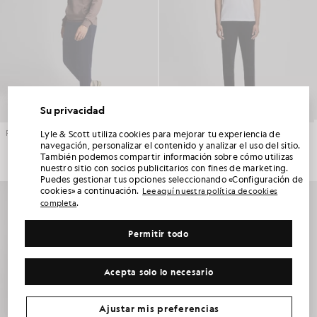
Su privacidad
DESBLOQUEA UN 15 % DE DESCUENTO EN
Lyle & Scott utiliza cookies para mejorar tu experiencia de
Pantalones deportivos ajustados de algodón superfino
Cinta deportiva para correr
TU PRIMER PEDIDO
£70.00
£70.00
navegación, personalizar el contenido y analizar el uso del sitio.
También podemos compartir información sobre cómo utilizas
nuestro sitio con socios publicitarios con fines de marketing.
Únete al Club Lyle & Scott y sé el primero en enterarte de los lanzamientos de la nueva
Puedes gestionar tus opciones seleccionando «Configuración de
temporada, las colaboraciones y las rebajas de temporada exclusivas para socios,
además de conseguir un código de bienvenida único del 15 %.
cookies» a continuación.
Lee aquí nuestra política de cookies
.
completa
Permitir todo
¿Alguna preferencia adicional en cuanto a la comunicación?
Tallas grandes
Ropa infantil
Golf
Acepta solo lo necesario
RECLAMAR MI OFERTA
*Al registrarte, aceptas recibir información comercial. Tu código único solo se puede utilizar en línea en dos productos a precio completo y en productos
de las rebajas de verano.
Política de privacidad
y
Condiciones
.
Ajustar mis preferencias