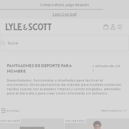
Saltar al contenido principal
Información de accesibilidad
Compra ahora, paga después
3 por 2 en Golf
Buscar
Buscar
Activar/desactivar la búsqueda predictiva
PANTALONES DE DEPORTE PARA
/ Artículos de « 24
HOMBRE
»
Desenfadados, funcionales y diseñados para facilitar el
movimiento. Estos pantalones de chándal para hombre combinan
tejidos suaves con acabados limpios y cortes holgados, pensados
para el día a día y para crear looks informales sin esfuerzo.
FILTROS
PERTINENCIA
NOVEDADES
NOVEDADES