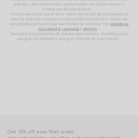
chándal,
cada modelo está confeccionado con tejidos suaves y
cuenta con detalles pulcros.
Visita la tienda de Lyle & Scott
hazte con un par de
pantalones de
ropa de estar por casa para hombre en
tonos neutros y colores de
temporada que hacen que sean fáciles de combinar con
sudaderas
con capucha
,
camisetas
y
abrigos
.
Descubre los pantalones de chándal para hombre, diseñados para
una gran durabilidad y una gran libertad de movimiento.
Consigue un 15 % de descuento en tu primer
pedido
Regístrate para disfrutar de ofertas exclusivas para socios,
acceso anticipado y recompensas.