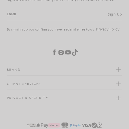
Regístrate
Dirección de correo electrónico
Política de
Al registrarte, confirmas que has leído y aceptas nuestra
privacidad
Preferencias de cookies
Facebook
Instagram
YouTube
TikTok
MARCA
SERVICIOS AL CLIENTE
PRIVACIDAD Y SEGURIDAD