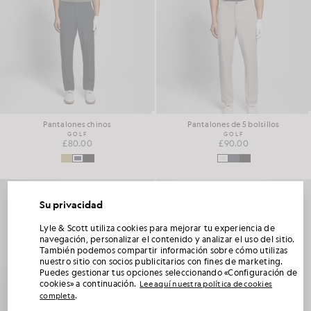
Pantalones chinos
Pantalones de 5 bolsillos
GOLF
GOLF
£80.00
£90.00
Su privacidad
DESBLOQUEA UN 15 % DE DESCUENTO EN
Lyle & Scott utiliza cookies para mejorar tu experiencia de
TU PRIMER PEDIDO
navegación, personalizar el contenido y analizar el uso del sitio.
También podemos compartir información sobre cómo utilizas
nuestro sitio con socios publicitarios con fines de marketing.
Únete al Club Lyle & Scott y sé el primero en enterarte de los lanzamientos de la nueva
Puedes gestionar tus opciones seleccionando «Configuración de
temporada, las colaboraciones y las rebajas de temporada exclusivas para socios,
además de conseguir un código de bienvenida único del 15 %.
cookies» a continuación.
Lee aquí nuestra política de cookies
.
completa