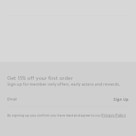
Consigue un 15 % de descuento en tu primer
pedido
Regístrate para disfrutar de ofertas exclusivas para socios,
acceso anticipado y recompensas.
Regístrate
Dirección de correo electrónico
Política de
Al registrarte, confirmas que has leído y aceptas nuestra
privacidad
Preferencias de cookies