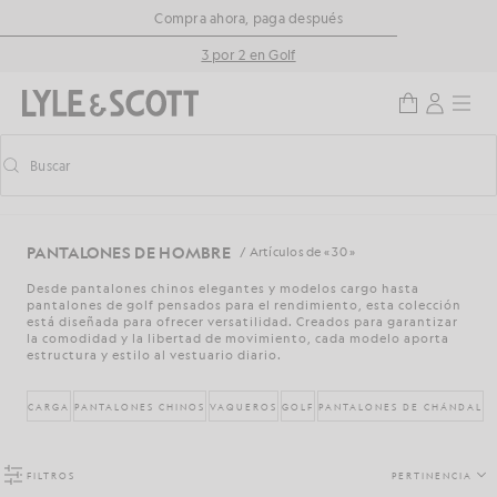
Saltar al contenido principal
Información de accesibilidad
Compra ahora, paga después
3 por 2 en Golf
Buscar
Buscar
Activar/desactivar la búsqueda predictiva
PANTALONES DE HOMBRE
/ Artículos de « 30 »
Desde pantalones chinos elegantes y modelos cargo hasta
pantalones de golf pensados para el rendimiento, esta colección
está diseñada para ofrecer versatilidad. Creados para garantizar
la comodidad y la libertad de movimiento, cada modelo aporta
estructura y estilo al vestuario diario.
CARGA
PANTALONES CHINOS
VAQUEROS
GOLF
PANTALONES DE CHÁNDAL
FILTROS
PERTINENCIA