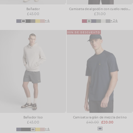
Bañador
Camiseta de algodón con cuello redondo
£45.00
£31.00
+6
+26
50% DE DESCUENTO
Bañador liso
Camiseta raglán de mezcla de lino
£45.00
£40.00
£20.00
+6