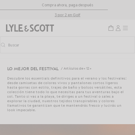
Saltar al contenido principal
Información de accesibilidad
Compra ahora, paga después
3 por 2 en Golf
Buscar
Buscar
Activar/desactivar la búsqueda predictiva
LO MEJOR DEL FESTIVAL
/ Artículos de « 12 »
Descubre los essentials definitivos para el verano y los festivales:
desde camisetas de colores vivos y pantalones cortos ligeros
hasta gorras con estilo, trajes de baño y bolsos versátiles, esta
colección tiene todo lo que necesitas para tus aventuras bajo el
sol. Tanto si vas a la playa, te diriges a un festival o sales a
explorar la ciudad, nuestros tejidos transpirables y colores
llamativos te garantizan que te mantendrás fresco y lucirás un
look impecable.