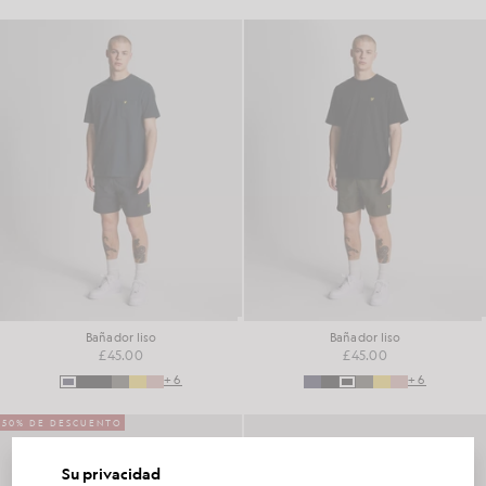
Bañador liso
Bañador liso
£45.00
£45.00
+6
+6
50% DE DESCUENTO
Su privacidad