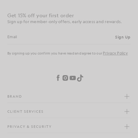
Get 15% off your first order
Sign up for member-only offers, early access and rewards.
Sign Up
Email address
Privacy Policy
By signing up you confirm you have read and agree to our
Cookie Preferences
Facebook
Instagram
YouTube
TikTok
BRAND
CLIENT SERVICES
PRIVACY & SECURITY