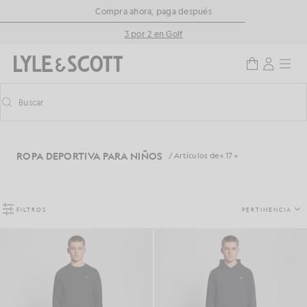
Saltar al contenido principal
Información de accesibilidad
Compra ahora, paga después
3 por 2 en Golf
Buscar
Buscar
Activar/desactivar la búsqueda predictiva
ROPA DEPORTIVA PARA NIÑOS
/ Artículos de « 17 »
FILTROS
PERTINENCIA