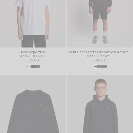
Polo deportivo
Pantalones cortos deportivos de forro polar con diseño «brushback»
ROPA INFANTIL
ROPA INFANTIL
£35.00
£40.00