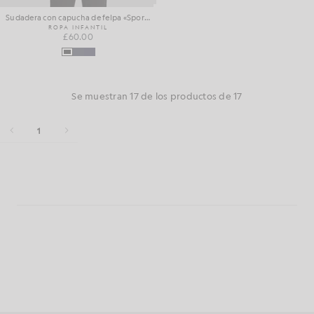
Sudadera con capucha de felpa «Sports Brushback»
ROPA INFANTIL
£60.00
Se muestran 17 de los productos de 17
1