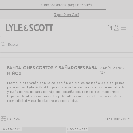
Saltar al contenido principal
Información de accesibilidad
Compra ahora, paga después
3 por 2 en Golf
Buscar
Buscar
Activar/desactivar la búsqueda predictiva
PANTALONES CORTOS Y BAÑADORES PARA
/ Artículos de «
NIÑOS
12 »
Llama la atención con la colección de trajes de baño de alta gama
para niños Lyle & Scott, que incluye bañadores de corte entallado
y bañadores de secado rápido, diseñados con cortes modernos,
tejidos de alto rendimiento y detalles característicos para ofrecer
comodidad y estilo durante todo el día.
FILTROS
PERTINENCIA
NOVEDADES
NOVEDADES