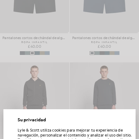
Pantalones cortos de chándal de algodón para el día a día
Pantalones cortos de chándal de algodón para el día a día
ROPA INFANTIL
ROPA INFANTIL
£40.00
£40.00
Su privacidad
DESBLOQUEA UN 15 % DE DESCUENTO EN
Lyle & Scott utiliza cookies para mejorar tu experiencia de
TU PRIMER PEDIDO
navegación, personalizar el contenido y analizar el uso del sitio.