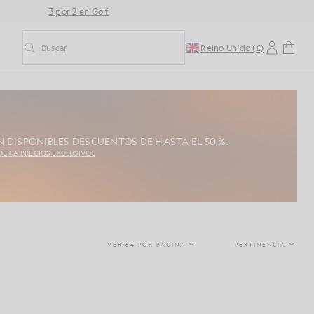
3 por 2 en Golf
Buscar
Reino Unido (£)
Activar/desactivar la búsqueda predictiva
 DISPONIBLES DESCUENTOS DE HASTA EL 50 %.
DER A PRECIOS EXCLUSIVOS
VER 64 POR PÁGINA
PERTINENCIA