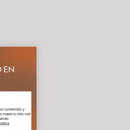
O EN
e la nueva
socios,
 el contenido y
s nuestro sitio con
nando
mpleta
.