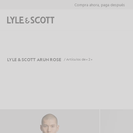
Saltar al contenido principal
Información de accesibilidad
Compra ahora, paga después
Buscar
LYLE & SCOTT ARUN ROSE
/ Artículos de « 2 »