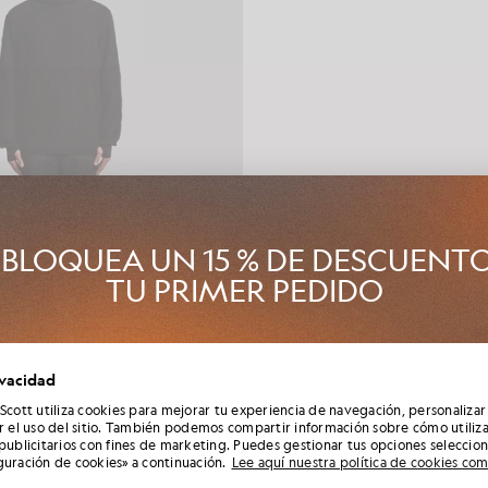
BLOQUEA UN 15 % DE DESCUENT
TU PRIMER PEDIDO
Club Lyle & Scott y sé el primero en enterarte de los lanzamientos d
ivacidad
ada, las colaboraciones y las rebajas de temporada exclusivas para 
aqueros con paneles
además de conseguir un código de bienvenida único del 15 %.
 Scott utiliza cookies para mejorar tu experiencia de navegación, personalizar
LE & SCOTT ARUN ROSE
£150.00
ar el uso del sitio. También podemos compartir información sobre cómo utiliza
 publicitarios con fines de marketing. Puedes gestionar tus opciones seleccio
guración de cookies» a continuación.
Lee aquí nuestra política de cookies co