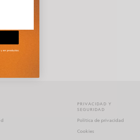
 vanguardista
to y en productos
costura, Arun
dicional.
PRIVACIDAD Y
SEGURIDAD
ad
Política de privacidad
Cookies