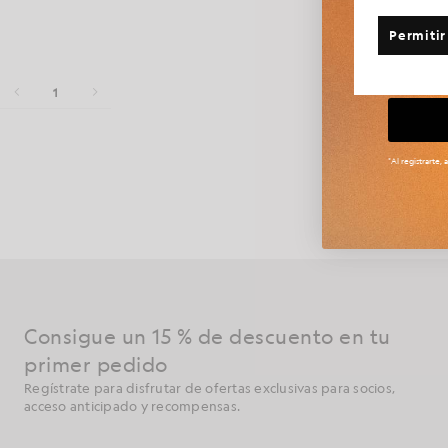
¿Algun
Permitir
Ta
1
Arun Rose es
*Al registrarte,
de la moda. 
combina 
Consigue un 15 % de descuento en tu
primer pedido
Regístrate para disfrutar de ofertas exclusivas para socios,
acceso anticipado y recompensas.