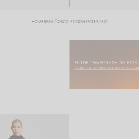
HOMBRES
NIÑOS
COLECCIONES
CLUB 1874
FIN DE TEMPORADA. YA ESTÁN
REGÍSTRATE O INICIA SESIÓN PARA ACCE