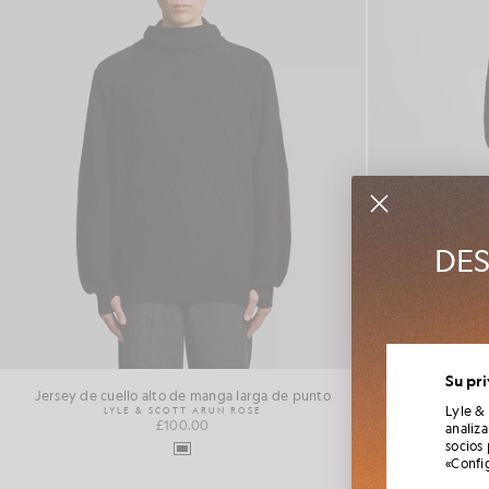
DES
Únete al 
Su pr
tempor
Jersey de cuello alto de manga larga de punto
V
Lyle &
LYLE & SCOTT ARUN ROSE
LY
£100.00
analiz
socios
«Confi