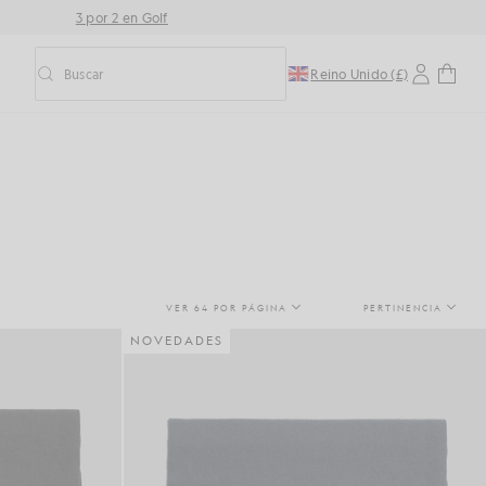
3 por 2 en Golf
Buscar
Reino Unido (£)
Activar/desactivar la búsqueda predictiva
VER 64 POR PÁGINA
PERTINENCIA
NOVEDADES