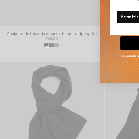
¿Algun
Permitir
Ta
Conjunto de bufanda y gorro de punto tipo gofre
Conjunto de 
£65.00
*Al registrarte,