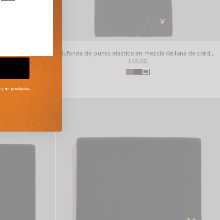
Conjunto de bufanda y gorro de mezcla de lana de cordero
Bufanda de punto elástico en mezcla de lana de cordero
£45.00
to y en productos