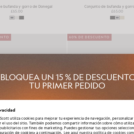
e bufanda y gorro de Donegal
Conjunto de bufanda y gorro
£65.00
£65.00
ENTO
60% DE DESCUENTO
BLOQUEA UN 15 % DE DESCUENT
TU PRIMER PEDIDO
Club Lyle & Scott y sé el primero en enterarte de los lanzamientos d
ivacidad
ada, las colaboraciones y las rebajas de temporada exclusivas para 
además de conseguir un código de bienvenida único del 15 %.
 Scott utiliza cookies para mejorar tu experiencia de navegación, personalizar
ar el uso del sitio. También podemos compartir información sobre cómo utiliza
 publicitarios con fines de marketing. Puedes gestionar tus opciones seleccio
guración de cookies» a continuación.
Lee aquí nuestra política de cookies co