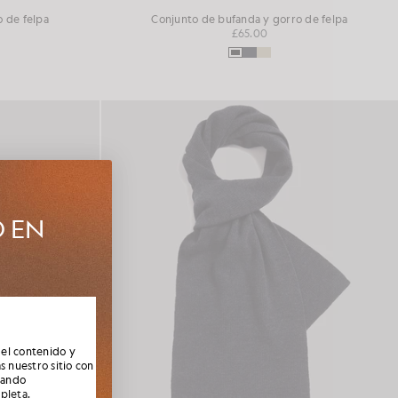
 de felpa
Conjunto de bufanda y gorro de felpa
£65.00
O EN
e la nueva
socios,
 el contenido y
s nuestro sitio con
nando
mpleta
.