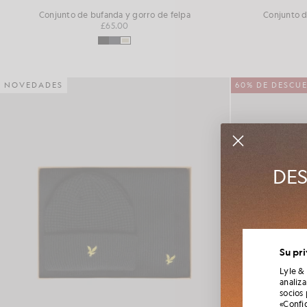
Conjunto de bufanda y gorro de felpa
Conjunto d
£65.00
NOVEDADES
60% DE DESCU
DES
Únete al 
Su pr
tempor
Lyle &
analiz
socios
«Confi