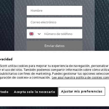
NOMBRE
correo electrónico
NÚMERO DE TELÉFONO
Enviar datos
ivacidad
Al introducir tus datos y registrarte, aceptas recibir comunicaciones de marketing de
Lyle & Scott, incluyendo novedades sobre nuevas colecciones, ofertas exclusivas,
 Scott utiliza cookies para mejorar tu experiencia de navegación, personalizar
promociones y noticias de la marca. Puedes darte de baja en cualquier momento
ar el uso del sitio. También podemos compartir información sobre cómo utiliza
haciendo clic en el enlace que aparece en los correos electrónicos o poniéndote en
 publicitarios con fines de marketing. Puedes gestionar tus opciones seleccio
contacto con nuestro servicio de atención al cliente. Para obtener más información
guración de cookies» a continuación.
Lee aquí nuestra política de cookies co
sobre cómo utilizamos y protegemos tus datos, consulta nuestra Política de
privacidad.
Ajustar mis preferencias
 todo
Acepta solo lo necesario