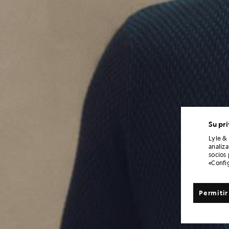
Su pr
Lyle &
analiz
socios
«Confi
Permitir