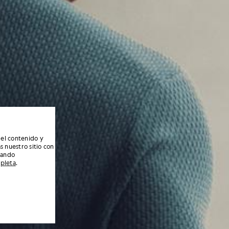
 el contenido y
s nuestro sitio con
nando
mpleta
.