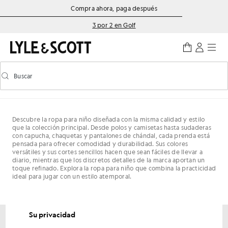
Saltar al contenido principal
Información de accesibilidad
Compra ahora, paga después
3 por 2 en Golf
Buscar
Buscar
Activar/desactivar la búsqueda predictiva
Descubre la ropa para niño diseñada con la misma calidad y estilo
que la colección principal. Desde polos y camisetas hasta sudaderas
con capucha, chaquetas y pantalones de chándal, cada prenda está
pensada para ofrecer comodidad y durabilidad. Sus colores
versátiles y sus cortes sencillos hacen que sean fáciles de llevar a
diario, mientras que los discretos detalles de la marca aportan un
toque refinado. Explora la ropa para niño que combina la practicidad
ideal para jugar con un estilo atemporal.
Su privacidad