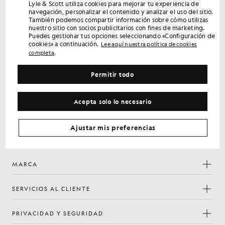
Consigue un 15 % de descuento en tu primer
Lyle & Scott utiliza cookies para mejorar tu experiencia de
navegación, personalizar el contenido y analizar el uso del sitio.
pedido
También podemos compartir información sobre cómo utilizas
Regístrate para disfrutar de ofertas exclusivas para socios,
nuestro sitio con socios publicitarios con fines de marketing.
acceso anticipado y recompensas.
Puedes gestionar tus opciones seleccionando «Configuración de
cookies» a continuación.
Lee aquí nuestra política de cookies
.
completa
Regístrate
Dirección de correo electrónico
Permitir todo
Política de
Al registrarte, confirmas que has leído y aceptas nuestra
privacidad
Acepta solo lo necesario
Preferencias de cookies
Ajustar mis preferencias
Facebook
Instagram
YouTube
TikTok
MARCA
SERVICIOS AL CLIENTE
PRIVACIDAD Y SEGURIDAD