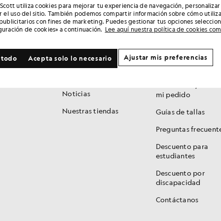
 Scott utiliza cookies para mejorar tu experiencia de navegación, personalizar
ar el uso del sitio. También podemos compartir información sobre cómo utiliza
 publicitarios con fines de marketing. Puedes gestionar tus opciones seleccio
MARCA
SERVICIOS AL
guración de cookies» a continuación.
Lee aquí nuestra política de cookies co
CLIENTE
Historia
Club 1874 / Fidelid
Ajustar mis preferencias
 todo
Acepta solo lo necesario
150 años
Seguir mi pedido
Kits For Clubs
Devolución / Camb
Noticias
mi pedido
Nuestras tiendas
Guías de tallas
Preguntas frecuent
Descuento para
estudiantes
Descuento por
discapacidad
Contáctanos