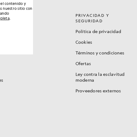
 el contenido y
s nuestro sitio con
nando
PRIVACIDAD Y
mpleta
.
SEGURIDAD
ad
Política de privacidad
Cookies
io de
Términos y condiciones
Ofertas
Ley contra la esclavitud
es
moderna
Proveedores externos