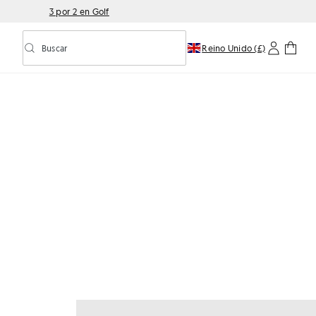
3 por 2 en Golf
Buscar
Reino Unido (£)
Activar/desactivar la búsqueda predictiva