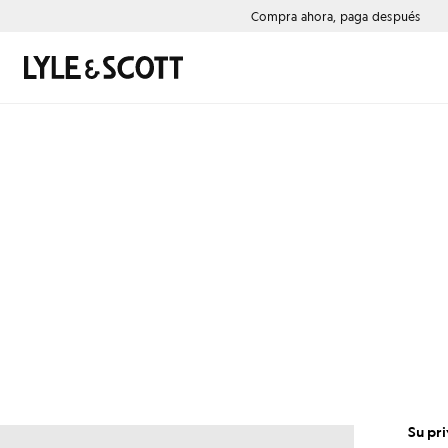
Saltar al contenido principal
Información de accesibilidad
Compra ahora, paga después
Buscar
Su pr